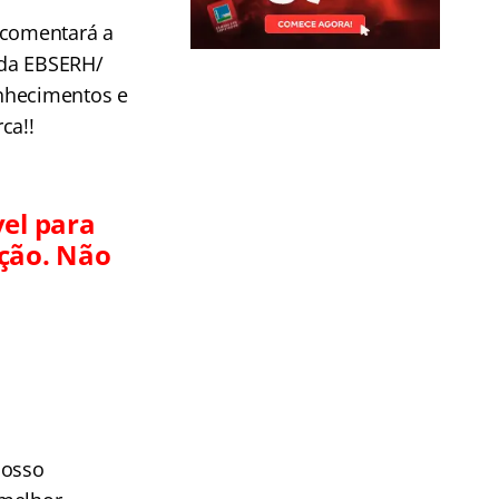
 comentará a
 da EBSERH/
nhecimentos e
ca!!
vel para
ação. Não
nosso