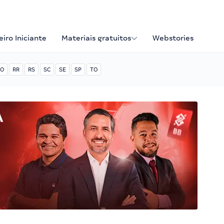
iro Iniciante
Materiais gratuitos
Webstories
O
RR
RS
SC
SE
SP
TO