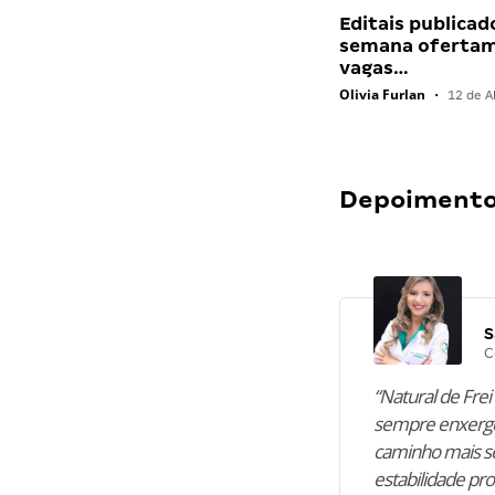
Editais publicad
semana ofertam
vagas…
Olivia Furlan
•
12 de Ab
Depoimentos
S
C
“Natural de Frei 
sempre enxergo
caminho mais se
estabilidade pro