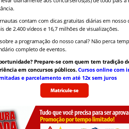
evar diariamente aos concurseiros(as) de todo país a
ância.
ernautas contam com dicas gratuitas diárias em nosso 
s de 2.400 vídeos e
16,7 milhões de
visualizações.
 sobre a programação do nosso canal? Não perca tem
ndário completo de eventos.
portunidade? Prepare-se com quem tem tradição d
riência em concursos públicos.
Cursos online com i
limitadas e parcelamento em até 12x sem juros