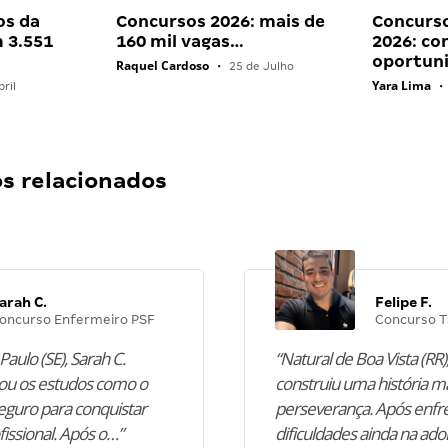
os da
Concursos 2026: mais de
Concurso
 3.551
160 mil vagas…
2026: co
oportun
Raquel Cardoso
•
25 de Julho
Yara Lima
ril
•
 relacionados
arah C.
Felipe F.
oncurso Enfermeiro PSF
Concurso T
Paulo (SE), Sarah C.
“Natural de Boa Vista (RR),
u os estudos como o
construiu uma história m
guro para conquistar
perseverança. Após enfr
fissional. Após o…”
dificuldades ainda na ado