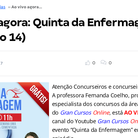
ias
››
Ao vivo agora: Quinta da Enfermagem (episódio 14)
 agora: Quinta da Enferm
o 14)
0
0
17
Atenção Concurseiros e concursei
A professora Fernanda Coelho, pr
especialista dos concursos da ár
do
Gran Cursos
Online
, está
AO V
canal do Youtube
Gran Cursos
On
evento “Quinta da Enfermagem” e