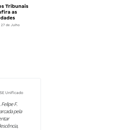
s Tribunais
nfira as
idades
27 de Julho
Diana M.
SE Unificado
Concurso SEPLAG CE
 Felipe F.
“Natural de Juazeiro do Norte (CE),
arcada pela
M. encontrou nos estudos o cami
entar
para construir uma nova fase da vi
lescência,
profissional. Após…”