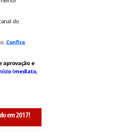
 melhor
canal do
po.
Confira
e aprovação e
nício imediato,