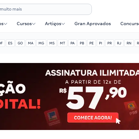
os
Cursos
Artigos
Gran Aprovados
Concurse
DF
ES
GO
MA
MG
MS
MT
PA
PB
PE
PI
PR
RJ
RN
R