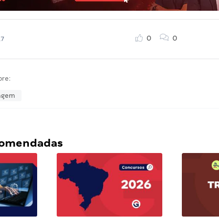
0
0
17
bre:
magem
ecomendadas