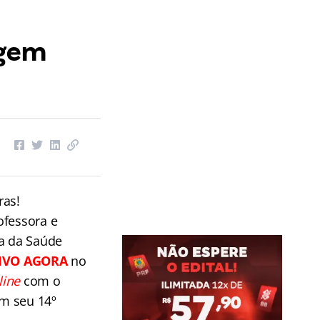
agem
ras!
ofessora e
ea da Saúde
IVO AGORA
no
line
com o
m seu 14º