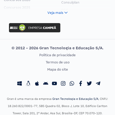
Consulplan
Concursos 2025
FCC
Veja mais
Concurso Nacional Unificado
FGV
Concurso Ibama
Idecan
Concurso MPU
Selecon
Editais publicados
Uniase
© 2012 - 2026 Gran Tecnologia e Educação S/A.
Vunesp
Política de privacidade
CONCURSOS POR PROFISSÃO
EXAME DE ORDEM
Termos de uso
Concursos Administrativos
OAB
Mapa do site
Concursos Educação
Prova OAB
Concursos Fiscais
Calendário OAB
Concursos Jurídicos
Questões OAB
Concursos Militares
Recursos OAB
Gran é uma marca da empresa
Gran Tecnologia e Educação S/A
, CNPJ:
Concursos Policiais
Exame de Ordem
18.260.822/0001-77, SBS Quadra 02, Bloco J, Lote 10, Edifício Carlton
Concursos Saúde
Tower, Sala 201, 2º Andar, Asa Sul, Brasília-DF, CEP 70.070-120.