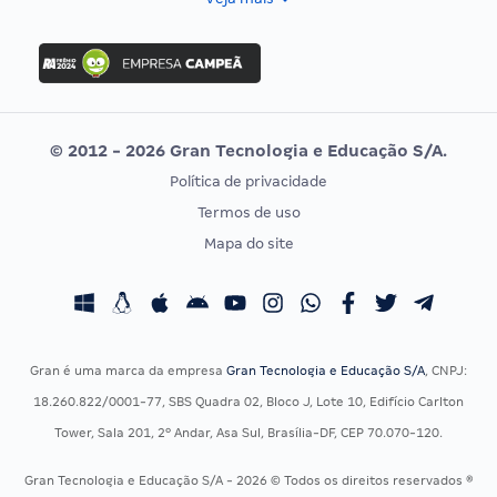
Concurso Nacional Unificado
FGV
Concurso Ibama
Idecan
Concurso MPU
Selecon
Editais publicados
Uniase
© 2012 - 2026 Gran Tecnologia e Educação S/A.
Vunesp
Política de privacidade
CONCURSOS POR PROFISSÃO
EXAME DE ORDEM
Termos de uso
Concursos Administrativos
OAB
Mapa do site
Concursos Educação
Prova OAB
Concursos Fiscais
Calendário OAB
Concursos Jurídicos
Questões OAB
Concursos Militares
Recursos OAB
Gran é uma marca da empresa
Gran Tecnologia e Educação S/A
, CNPJ:
Concursos Policiais
Exame de Ordem
18.260.822/0001-77, SBS Quadra 02, Bloco J, Lote 10, Edifício Carlton
Concursos Saúde
Tower, Sala 201, 2º Andar, Asa Sul, Brasília-DF, CEP 70.070-120.
Concursos Tribunais
Gran Tecnologia e Educação S/A - 2026 © Todos os direitos reservados ®
Residência Multiprofissional