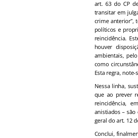
art. 63 do CP d
transitar em jul
crime anterior”,
políticos e prop
reincidência. Es
houver disposi
ambientais, pelo
como circunstânc
Esta regra, note
Nessa linha, sus
que ao prever re
reincidência, 
anistiados – são
geral do art. 12 d
Conclui, finalme