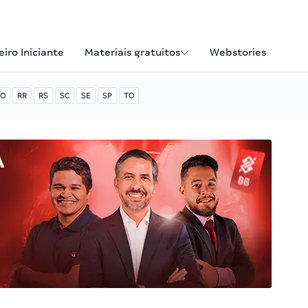
iro Iniciante
Materiais gratuitos
Webstories
O
RR
RS
SC
SE
SP
TO