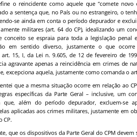
efine o reincidente como aquele que “comete novo 
gado a sentença que, no País ou no estrangeiro, o te
 tendo-se ainda em conta o período depurador e exclu
riamente militares (art. 64 do CP), idealizando um con
te conceito se espraia para toda a legislação penal e
ção em sentido diverso, justamente o que ocorr
 art. 15, I, da Lei n. 9.605, de 12 de fevereiro de 19
ia agravante apenas a reincidência em crimes de na
-se, excepciona aquela, justamente como comanda o art
tentei que a mesma situação ocorre em relação ao C
gras específicas da Parte Geral – inclusive, um co
em que, além do período depurador, excluem-se a
 elas aplicadas aos crimes militares, justamente em ob
o CP.
nte, que os dispositivos da Parte Geral do CPM devem 