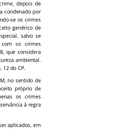
crime, depois de
nha condenado por
indo-se os crimes
ceito genérico de
special, salvo se
e com os crimes
98, que considera
tureza ambiental.
. 12 do CP.
PM, no sentido de
nceito próprio de
penas os crimes
servância à regra
ser aplicados, em