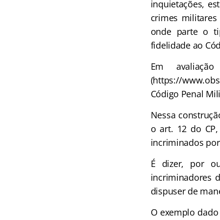
inquietações, es
crimes militare
onde parte o t
fidelidade ao Cód
Em avaliação 
(https://www.obse
Código Penal Mili
Nessa construção
o art. 12 do CP,
incriminados por 
É dizer, por ou
incriminadores d
dispuser de mane
O exemplo dado n