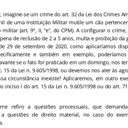
r, imagine-se um crime do art. 32 da Lei dos Crimes A
nil de uma Instituição Militar mutile um cão pertence
militar (art. 9º, II, “e”, do CPM). A configurar o crim
 pena de reclusão de 2 a 5 anos, multa e proibição da
 de 29 de setembro de 2020, como aplicaríamos disp
pecificamente e também em exemplo, poderíamos
ravante se o fato for praticado em um domingo, nos ter
rt. 15 da Lei n. 9.605/1998, ou devemos nos ater às agr
a circunstância inexiste? Aplicaremos, em outro ex
o inciso I do art. 15 da Lei n. 9.605/1998 ou do art. 
me refiro a questões processuais, que demanda
a questões de direito material, no caso do exem
a.