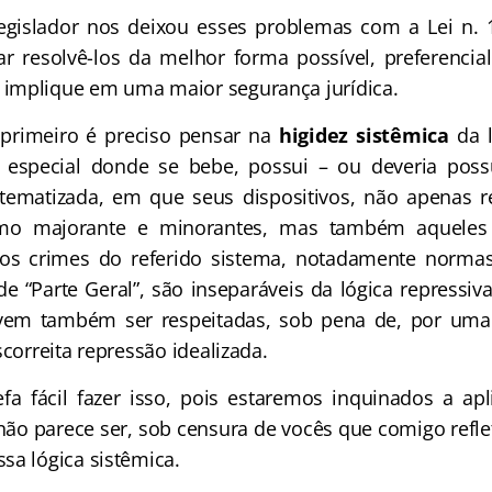
egislador nos deixou esses problemas com a Lei n. 
r resolvê-los da melhor forma possível, preferencia
implique em uma maior segurança jurídica.
primeiro é preciso pensar na
higidez sistêmica
da l
al especial donde se bebe, possui – ou deveria poss
tematizada, em que seus dispositivos, não apenas r
mo majorante e minorantes, mas também aqueles
os crimes do referido sistema, notadamente norm
e “Parte Geral”, são inseparáveis da lógica repressiva
em também ser respeitadas, sob pena de, por uma
scorreita repressão idealizada.
efa fácil fazer isso, pois estaremos inquinados a a
não parece ser, sob censura de vocês que comigo ref
sa lógica sistêmica.