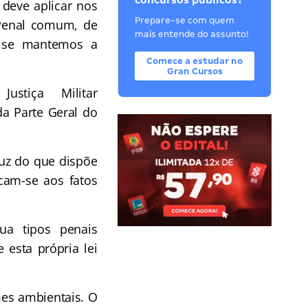
concursos públicos?
 deve aplicar nos
Prepare-se com quem
 Penal comum, de
mais entende do assunto!
u se mantemos a
Comece a estudar no
Gran Cursos
ustiça Militar
 da Parte Geral do
luz do que dispõe
icam-se aos fatos
sua tipos penais
 esta própria lei
mes ambientais. O