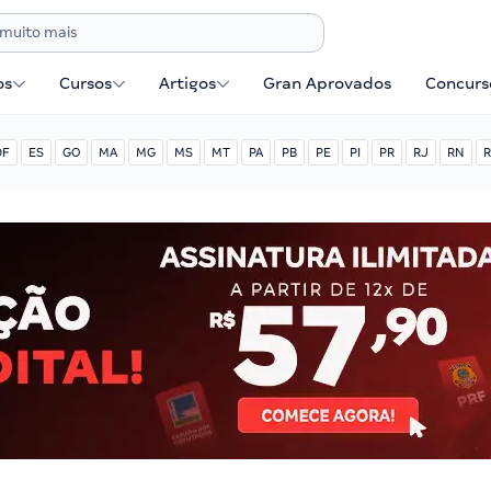
os
Cursos
Artigos
Gran Aprovados
Concurse
DF
ES
GO
MA
MG
MS
MT
PA
PB
PE
PI
PR
RJ
RN
R