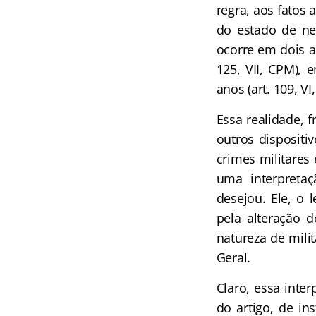
regra, aos fatos 
do estado de ne
ocorre em dois a
125, VII, CPM),
anos (art. 109, VI,
Essa realidade, f
outros disposit
crimes militares
uma interpretaç
desejou. Ele, o l
pela alteração 
natureza de mili
Geral.
Claro, essa int
do artigo, de in