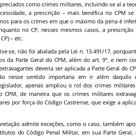
apreciados como crimes militares, incluindo-se aí a teo
cessidade, a prescrição – mais benéfica no CPM se
nos para os crimes em que o máximo da pena é inferi
 enquanto no CP, nesses mesmos casos, a prescrição 
 CP) – etc.
rise-se, não foi abalada pela Lei n. 13.491/17, porquan
ivos da Parte Geral do CPM, além do art. 9º, e nem 
 extravagantes deveria ser aplicada a Parte Geral do C
ão nesse sentido importaria em ir além daquilo 
egislador, apenas ampliou o rol dos crimes militares 
do CPM, de maneira que os crimes militares extrav
tares por força do Código Castrense, que exige a aplic
erpretação admite exceções, como o caso, também apo
stitutos do Código Penal Militar, em sua Parte Gera