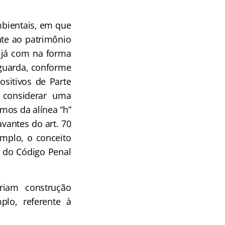
mbientais, em que
nte ao patrimônio
e, já com na forma
 guarda, conforme
ositivos de Parte
 considerar uma
mos da alínea “h”
avantes do art. 70
emplo, o conceito
71 do Código Penal
riam construção
plo, referente à