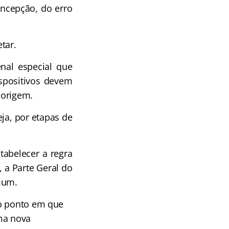
oncepção, do erro
tar.
nal especial que
ispositivos devem
 origem.
eja, por etapas de
tabelecer a regra
, a Parte Geral do
mum.
ao ponto em que
uma nova