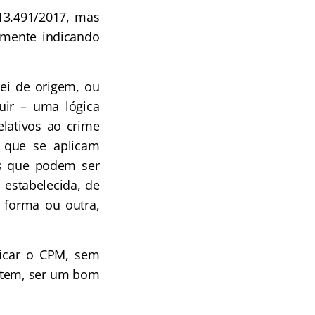
13.491/2017, mas
lmente indicando
ei de origem, ou
uir – uma lógica
elativos ao crime
 que se aplicam
as que podem ser
 estabelecida, de
 forma ou outra,
plicar o CPM, sem
letem, ser um bom