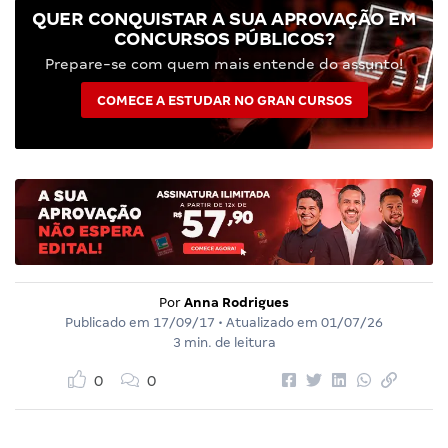
QUER CONQUISTAR A SUA APROVAÇÃO EM
CONCURSOS PÚBLICOS?
Prepare-se com quem mais entende do assunto!
COMECE A ESTUDAR NO GRAN CURSOS
Por
Anna Rodrigues
Publicado em
17/09/17
• Atualizado em
01/07/26
3 min. de leitura
0
0