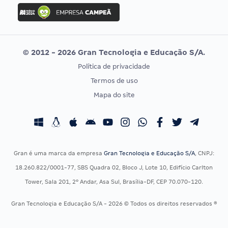
Concurso Ibama
Idecan
Concurso MPU
Selecon
Editais publicados
Uniase
© 2012 - 2026 Gran Tecnologia e Educação S/A.
Vunesp
Política de privacidade
CONCURSOS POR PROFISSÃO
EXAME DE ORDEM
Termos de uso
Concursos Administrativos
OAB
Mapa do site
Concursos Educação
Prova OAB
Concursos Fiscais
Calendário OAB
Concursos Jurídicos
Questões OAB
Concursos Militares
Recursos OAB
Gran é uma marca da empresa
Gran Tecnologia e Educação S/A
, CNPJ:
Concursos Policiais
Exame de Ordem
18.260.822/0001-77, SBS Quadra 02, Bloco J, Lote 10, Edifício Carlton
Concursos Saúde
Tower, Sala 201, 2º Andar, Asa Sul, Brasília-DF, CEP 70.070-120.
Concursos Tribunais
Gran Tecnologia e Educação S/A - 2026 © Todos os direitos reservados ®
Residência Multiprofissional