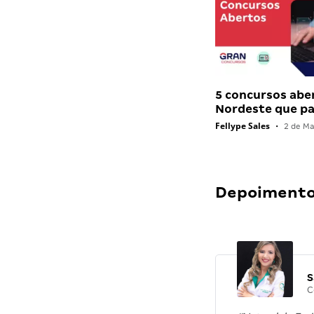
5 concursos abe
Nordeste que 
Fellype Sales
•
2 de Ma
Depoimentos
S
C