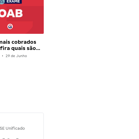
mais cobrados
fira quais são…
•
29 de Junho
Diana M.
SE Unificado
Concurso SEPLAG CE