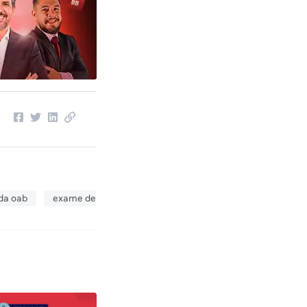
da oab
exame de