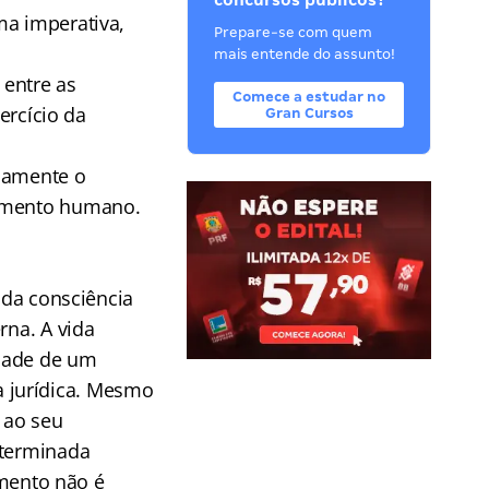
concursos públicos?
ma imperativa,
Prepare-se com quem
mais entende do assunto!
 entre as
Comece a estudar no
ercício da
Gran Cursos
icamente o
tamento humano.
 da consciência
rna. A vida
idade de um
 jurídica. Mesmo
 ao seu
eterminada
mento não é