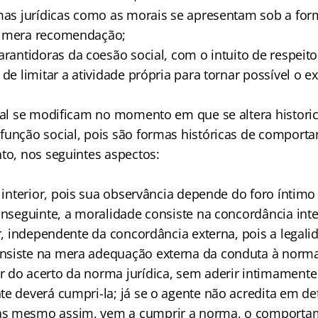
as jurídicas como as morais se apresentam sob a for
o mera recomendação;
rantidoras da coesão social, com o intuito de respeito
 de limitar a atividade própria para tornar possível o ex
ral se modificam no momento em que se altera histor
função social, pois são formas históricas de compor
nto, nos seguintes aspectos:
 interior, pois sua observância depende do foro íntimo
onseguinte, a moralidade consiste na concordância inte
or, independente da concordância externa, pois a legal
nsiste na mera adequação externa da conduta à norma
 do acerto da norma jurídica, sem aderir intimamente
te deverá cumpri-la; já se o agente não acredita em d
s mesmo assim, vem a cumprir a norma, o comporta