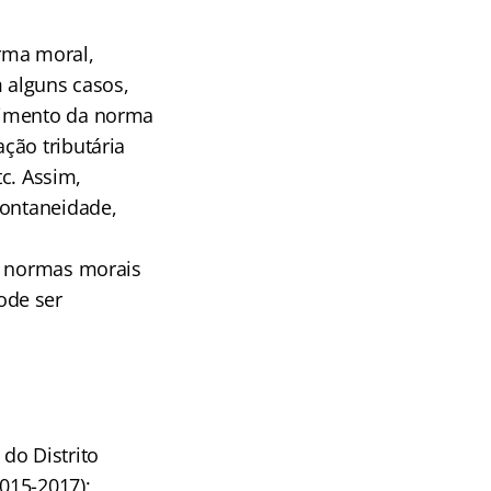
rma moral,
m alguns casos,
rimento da norma
ção tributária
tc. Assim,
pontaneidade,
s normas morais
ode ser
do Distrito
2015-2017);