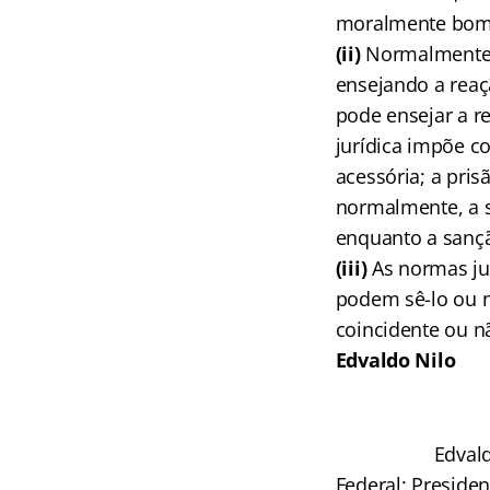
moralmente bom, 
(ii)
Normalmente a
ensejando a reaç
pode ensejar a r
jurídica impõe c
acessória; a pris
normalmente, a s
enquanto a sanção
(iii)
As normas ju
podem sê-lo ou 
coincidente ou n
Edvaldo Nilo
Edvald
Federal; Presiden