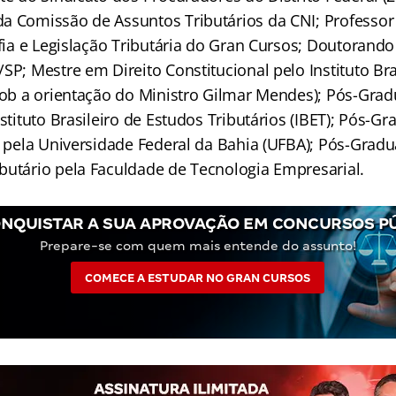
a Comissão de Assuntos Tributários da CNI; Professor 
ofia e Legislação Tributária do Gran Cursos; Doutorando
SP; Mestre em Direito Constitucional pelo Instituto Bra
(sob a orientação do Ministro Gilmar Mendes); Pós-Gra
nstituto Brasileiro de Estudos Tributários (IBET); Pós-
io pela Universidade Federal da Bahia (UFBA); Pós-Gra
butário pela Faculdade de Tecnologia Empresarial.
NQUISTAR A SUA APROVAÇÃO EM CONCURSOS P
Prepare-se com quem mais entende do assunto!
COMECE A ESTUDAR NO GRAN CURSOS