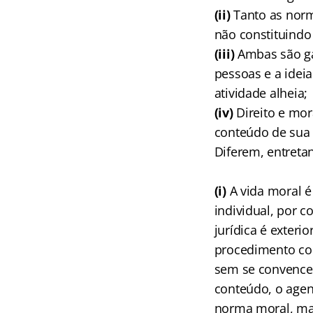
(ii)
Tanto as norm
não constituind
(iii)
Ambas são ga
pessoas e a ideia
atividade alheia;
(iv)
Direito e mo
conteúdo de sua 
Diferem, entreta
(
i)
A vida moral é
individual, por c
jurídica é exteri
procedimento co
sem se convencer
conteúdo, o agen
norma moral, ma