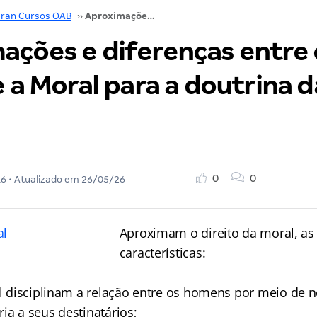
ran Cursos OAB
››
Aproximações e diferenças entre o Direito e a Moral para a doutrina da prova da OAB
ações e diferenças entre 
e a Moral para a doutrina 
0
0
16
• Atualizado em
26/05/26
Aproximam o direito da moral, as
características:
al disciplinam a relação entre os homens por meio de
ia a seus destinatários;