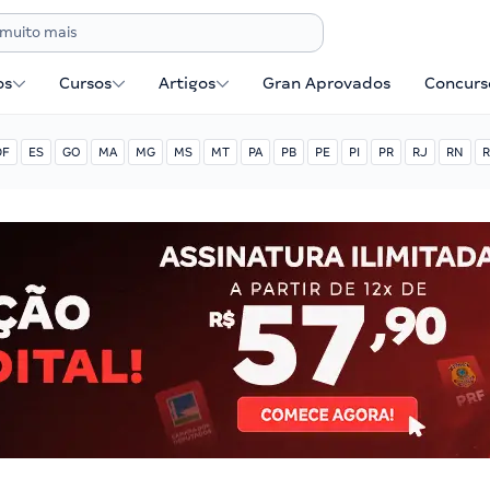
os
Cursos
Artigos
Gran Aprovados
Concurse
DF
ES
GO
MA
MG
MS
MT
PA
PB
PE
PI
PR
RJ
RN
R