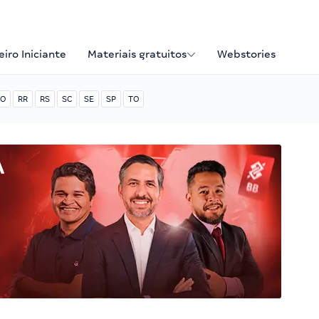
iro Iniciante
Materiais gratuitos
Webstories
O
RR
RS
SC
SE
SP
TO