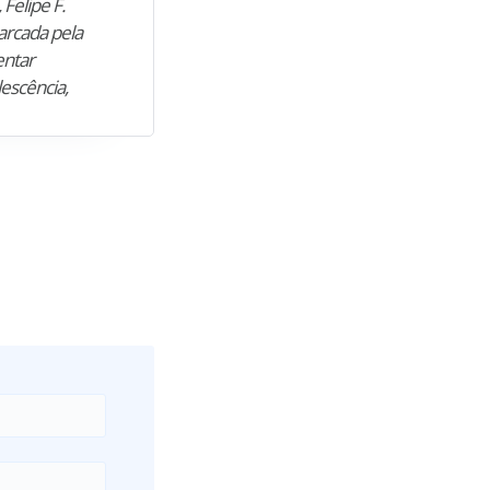
 Felipe F.
“Natural de Juazeiro do Norte (CE),
arcada pela
M. encontrou nos estudos o cami
entar
para construir uma nova fase da vi
lescência,
profissional. Após…”