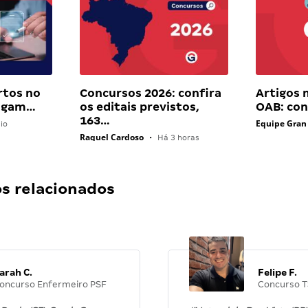
rtos no
Concursos 2026: confira
Artigos 
pagam…
os editais previstos,
OAB: con
163…
Equipe Gran
io
Raquel Cardoso
•
Há 3 horas
 relacionados
arah C.
Felipe F.
oncurso Enfermeiro PSF
Concurso T