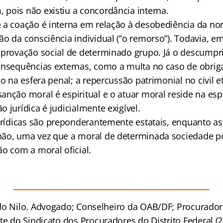
pois não existiu a concordância interna.
 coação é interna em relação à desobediência da no
ão da consciência individual (“o remorso”). Todavia, e
eprovação social de determinado grupo. Já o descump
onsequências externas, como a multa no caso de obriga
ão na esfera penal; a repercussão patrimonial no civil e
anção moral é espiritual e o atuar moral reside na es
 jurídica é judicialmente exigível.
rídicas são preponderantemente estatais, enquanto a
não, uma vez que a moral de determinada sociedade p
ão com a moral oficial.
___________________________________________________
o Nilo. Advogado; Conselheiro da OAB/DF; Procurador 
te do Sindicato dos Procuradores do Distrito Federal (