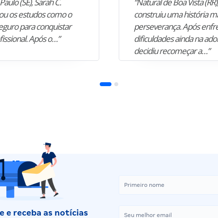
Paulo (SE), Sarah C.
“Natural de Boa Vista (RR),
u os estudos como o
construiu uma história m
guro para conquistar
perseverança. Após enfr
fissional. Após o…”
dificuldades ainda na ado
decidiu recomeçar a…”
 e receba as notícias