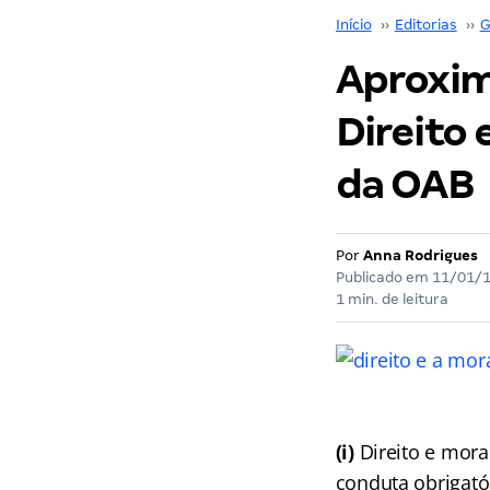
Início
››
Editorias
››
G
Aproxim
Direito 
da OAB
Por
Anna Rodrigues
Publicado em
11/01/
1 min. de leitura
(i)
Direito e mor
conduta obrigatór