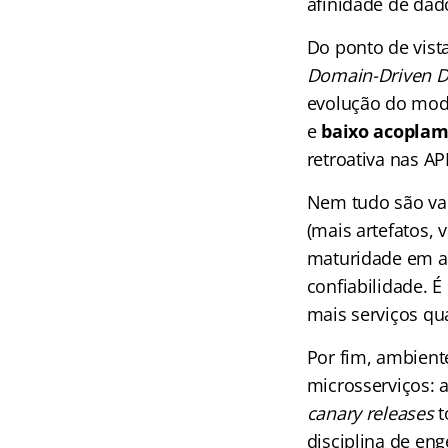
afinidade de dad
Do ponto de vist
Domain-Driven D
evolução do mode
e
baixo acopla
retroativa nas API
Nem tudo são va
(mais artefatos, 
maturidade em a
confiabilidade. 
mais serviços qu
Por fim, ambien
microsserviços: 
canary releases
t
disciplina de eng