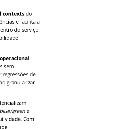
 contexts
do
ncias e facilita a
entro do serviço
bilidade
operacional
os sem
 regressões de
ão granularizar
tencializam
blue/green
e
utividade. Com
dade