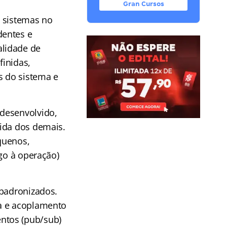
Gran Cursos
e sistemas no
dentes e
alidade de
finidas,
s do sistema e
 desenvolvido,
vida dos demais.
quenos,
igo à operação)
 padronizados.
ia e acoplamento
ntos (pub/sub)