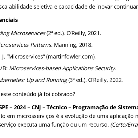
scalabilidade seletiva e capacidade de inovar continu
enciais
ding Microservices
(2ª ed.). O’Reilly, 2021.
croservices Patterns
. Manning, 2018.
, J. “Microservices” (martinfowler.com).
A/B:
Microservices-based Applications Security
.
ubernetes: Up and Running
(3ª ed.). O’Reilly, 2022.
ste conteúdo já foi cobrado?
SPE – 2024 – CNJ – Técnico – Programação de Sistem
o em microsserviços é a evolução de uma aplicação m
serviço executa uma função ou um recurso.
(Certo/Erra
O