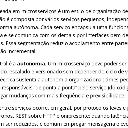
seada em microsserviços é um estilo de organização d
ão é composta por vários serviços pequenos, indepen
forma autônoma. Cada serviço encapsula uma funcion
ca e se comunica com os demais por interfaces bem de
. Essa segmentação reduz o acoplamento entre parte
ção incremental.
tral é a
autonomia
. Um microsserviço deve poder ser
ado, escalado e versionado sem depender do ciclo de 
écnica sustenta a autonomia organizacional: times pe
 responsáveis “de ponta a ponta” pelo serviço (do cód
ar mudanças com mais frequência e previsibilidade.
ntre serviços ocorre, em geral, por protocolos leves e
ronos, REST sobre HTTP é onipresente; quando latênc
am ser reduzidos, é comum empregar mensageria e eve