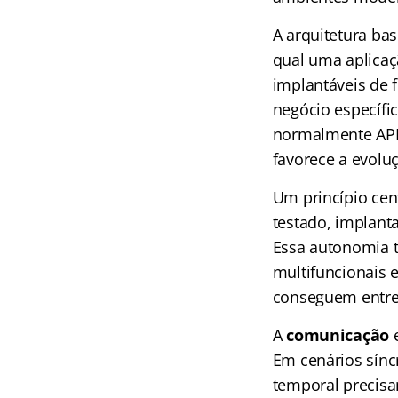
A arquitetura ba
qual uma aplicaç
implantáveis de 
negócio específi
normalmente APIs
favorece a evolu
Um princípio cen
testado, implant
Essa autonomia t
multifuncionais e
conseguem entreg
A
comunicação
e
Em cenários sínc
temporal precis