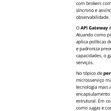
com brokers com
síncrono e assín
observabilidade.
O
API Gateway
é
Atuando como pon
aplica políticas 
e padroniza preoc
capacidades, o ga
serviços.
No tópico de
per
microsserviço m
tecnologia mais a
encapsulamento 
estrutural. Em c
como
sagas
e con