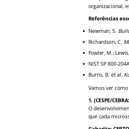
organizacional, e
Referências ess
Newman, S.
Buil
Richardson, C.
Mi
Fowler, M.; Lewis
NIST SP 800-204
Burns, B. et al.
K
Vamos ver como e
1. (CESPE/CEBRA
O desenvolviment
que cada micros
Gabarito: CERT