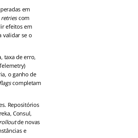
esperadas em
,
retries
com
ir efeitos em
 validar se o
, taxa de erro,
Telemetry)
ria, o ganho de
flags
completam
s. Repositórios
reka, Consul,
rollout
de novas
nstâncias e