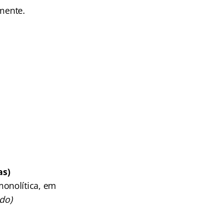
amente.
as)
onolítica, em
do)