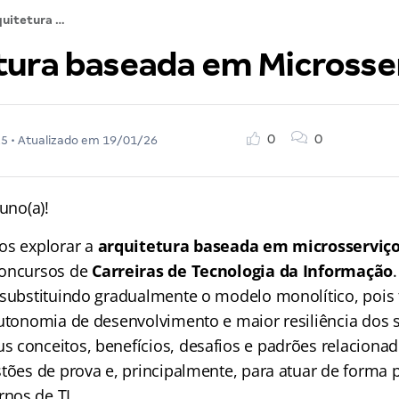
Arquitetura baseada em Microsserviços
tura baseada em Microsse
0
0
25
• Atualizado em
19/01/26
uno(a)!
os explorar a
arquitetura baseada em microsserviç
concursos de
Carreiras de Tecnologia da Informação
 substituindo gradualmente o modelo monolítico, pois
autonomia de desenvolvimento e maior resiliência dos 
 conceitos, benefícios, desafios e padrões relacionad
stões de prova e, principalmente, para atuar de forma 
nos de TI.