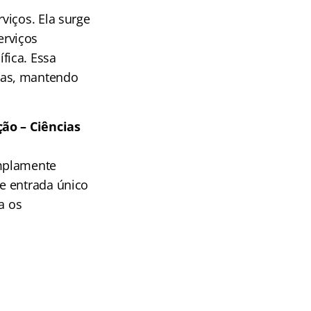
viços. Ela surge
erviços
fica. Essa
mas, mantendo
ção – Ciências
amplamente
e entrada único
a os