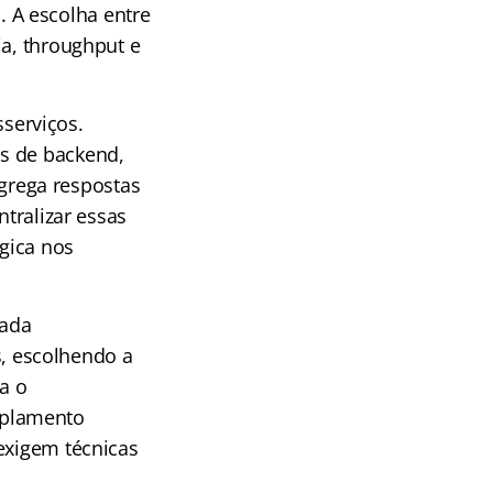
 A escolha entre
ia, throughput e
serviços.
os de backend,
agrega respostas
ntralizar essas
ógica nos
cada
, escolhendo a
a o
oplamento
exigem técnicas