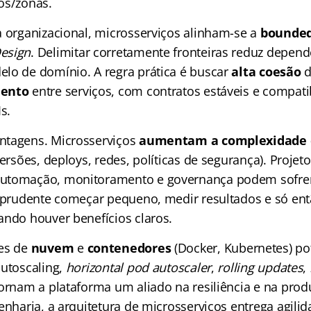
os/zonas.
a organizacional, microsserviços alinham-se a
bounded
esign
. Delimitar corretamente fronteiras reduz dependê
lo de domínio. A regra prática é buscar
alta coesão
d
mento
entre serviços, com contratos estáveis e compati
s.
ntagens. Microsserviços
aumentam a complexidade 
versões, deploys, redes, políticas de segurança). Projet
utomação, monitoramento e governança podem sofrer
É prudente começar pequeno, medir resultados e só ent
ando houver benefícios claros.
tes de
nuvem
e
contenedores
(Docker, Kubernetes) po
autoscaling,
horizontal pod autoscaler
,
rolling updates
,
ornam a plataforma um aliado na resiliência e na prod
enharia, a arquitetura de microsserviços entrega agili