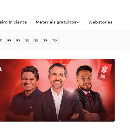
iro Iniciante
Materiais gratuitos
Webstories
O
RR
RS
SC
SE
SP
TO