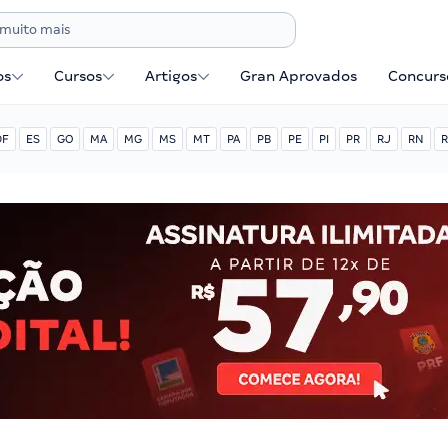
os
Cursos
Artigos
Gran Aprovados
Concurse
DF
ES
GO
MA
MG
MS
MT
PA
PB
PE
PI
PR
RJ
RN
R