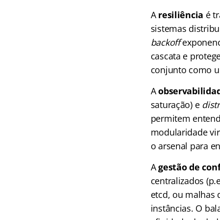
A
resiliência
é tr
sistemas distrib
backoff
exponenc
cascata e protege
conjunto como u
A
observabilida
saturação) e
dist
permitem entende
modularidade vir
o arsenal para en
A
gestão de con
centralizados (p.
etcd, ou malhas 
instâncias. O ba