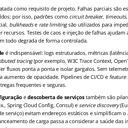
atada como requisito de projeto. Falhas parciais são 
uídos; por isso, padrões como
circuit breaker
,
timeouts
ial,
bulkheads
e
rate limiting
são utilizados para imped
r recursos. Testes de caos e injeção de falhas ajudam a
m todo degrada de forma controlada.
de
é indispensável: logs estruturados, métricas (latência
ributed tracing
(por exemplo, W3C Trace Context, Open
r fluxos ponta a ponta e isolar gargalos. Sem telemet
a aumento de opacidade. Pipelines de CI/CD e
feature 
tregas frequentes e seguras.
figuração
e
descoberta de serviços
também são pilare
ex., Spring Cloud Config, Consul) e
service discovery
(Eu
de serviço) evitam endereços estáticos e simplificam o
lanceamento de carga passa a considerar a saúde das i