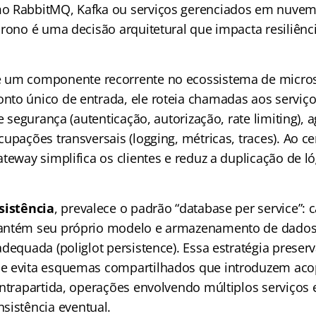
o RabbitMQ, Kafka ou serviços gerenciados em nuvem.
crono é uma decisão arquitetural que impacta resiliênc
 um componente recorrente no ecossistema de micros
to único de entrada, ele roteia chamadas aos serviç
de segurança (autenticação, autorização, rate limiting), 
upações transversais (logging, métricas, traces). Ao ce
teway simplifica os clientes e reduz a duplicação de l
sistência
, prevalece o padrão “database per service”: 
antém seu próprio modelo e armazenamento de dados
dequada (poliglot persistence). Essa estratégia preserv
e evita esquemas compartilhados que introduzem ac
ontrapartida, operações envolvendo múltiplos serviços 
sistência eventual.