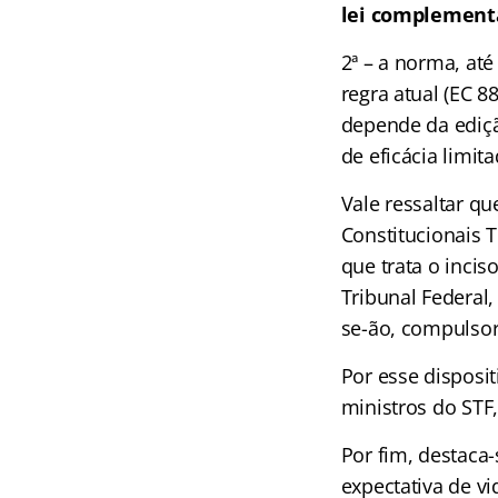
lei complement
2ª – a norma, até
regra atual (EC 
depende da ediçã
de eficácia limi
Vale ressaltar qu
Constitucionais T
que trata o incis
Tribunal Federal
se-ão, compulsor
Por esse dispositi
ministros do STF
Por fim, destaca-
expectativa de v