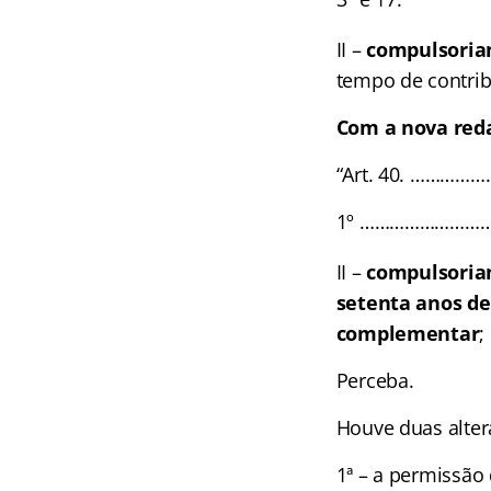
II –
compulsori
tempo de contrib
Com a nova reda
“Art. 40. ……
1º …………………
II –
compulsoria
setenta anos de 
complementar
;
Perceba.
Houve duas alter
1ª – a permissão