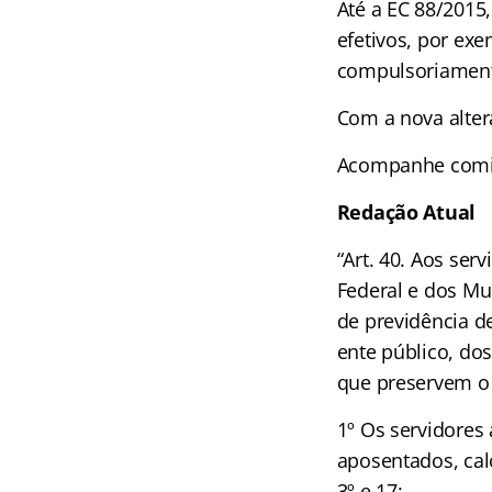
Até a EC 88/2015, 
efetivos, por ex
compulsoriamente
Com a nova altera
Acompanhe comigo
Redação Atual
“Art. 40. Aos ser
Federal e dos Mu
de previdência de
ente público, dos
que preservem o e
1º Os servidores 
aposentados, cal
3º e 17: