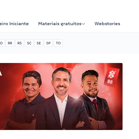
iro Iniciante
Materiais gratuitos
Webstories
O
RR
RS
SC
SE
SP
TO