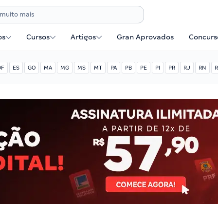
os
Cursos
Artigos
Gran Aprovados
Concurse
DF
ES
GO
MA
MG
MS
MT
PA
PB
PE
PI
PR
RJ
RN
R