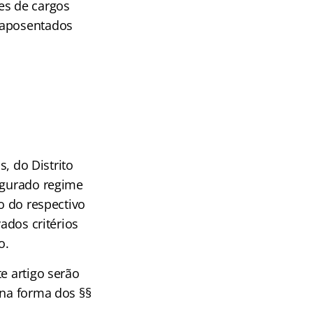
res de cargos
 aposentados
s, do Distrito
segurado regime
o do respectivo
ados critérios
o.
e artigo serão
 na forma dos §§