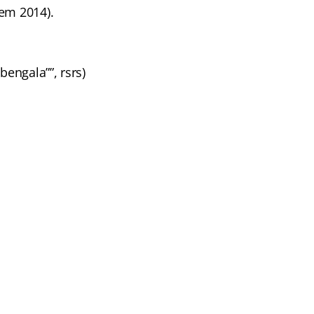
(em 2014).
engala””, rsrs)