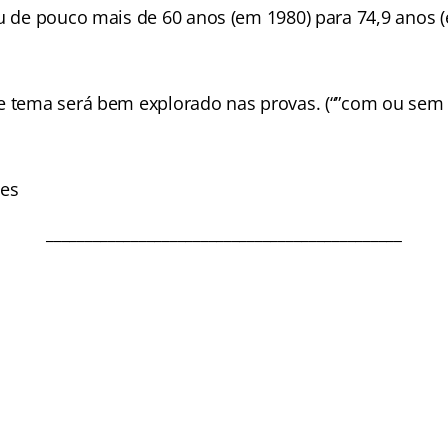
ou de pouco mais de 60 anos (em 1980) para 74,9 anos 
e tema será bem explorado nas provas. (“”com ou sem b
nes
______________________________________________