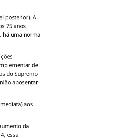
i posterior). A
os 75 anos
al, há uma norma
ições
complementar de
stros do Supremo
União aposentar-
 imediata) aos
o aumento da
14, essa