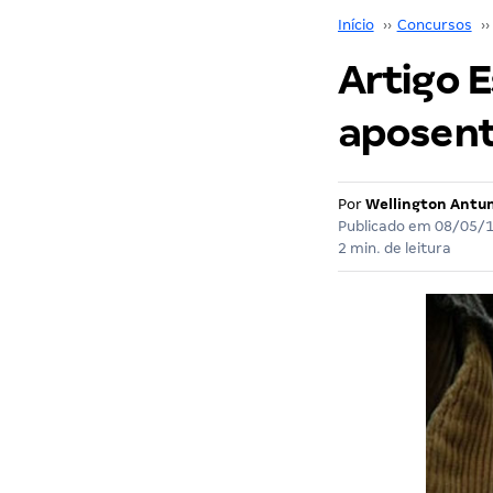
Início
››
Concursos
››
Artigo E
aposent
Por
Wellington Antu
Publicado em
08/05/
2 min. de leitura