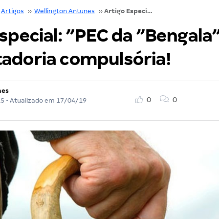
Artigos
››
Wellington Antunes
››
Artigo Especial: ”PEC da ”Bengala” e aposentadoria compulsória!
special: ”PEC da ”Bengala”
adoria compulsória!
nes
0
0
15
• Atualizado em
17/04/19