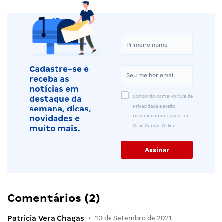
Cadastre-se e
receba as
notícias em
Concordo com a Política de
destaque da
Privacidade e aceito
semana, dicas,
receber comunicações do
novidades e
Gran Cursos Online.
muito mais.
Comentários (2)
Patricia Vera Chagas
•
13 de Setembro de 2021