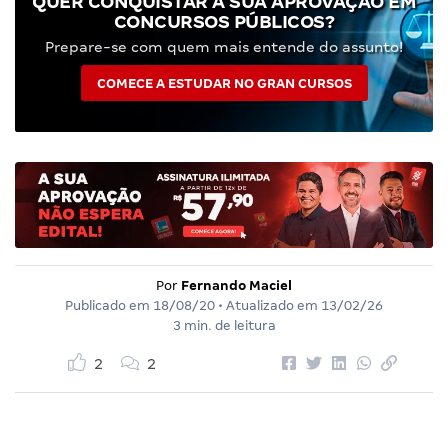
QUER CONQUISTAR A SUA APROVAÇÃO EM
CONCURSOS PÚBLICOS?
Prepare-se com quem mais entende do assunto!
COMECE A ESTUDAR NO GRAN CURSOS
Por
Fernando Maciel
Publicado em
18/08/20
• Atualizado em
13/02/26
3 min. de leitura
2
2