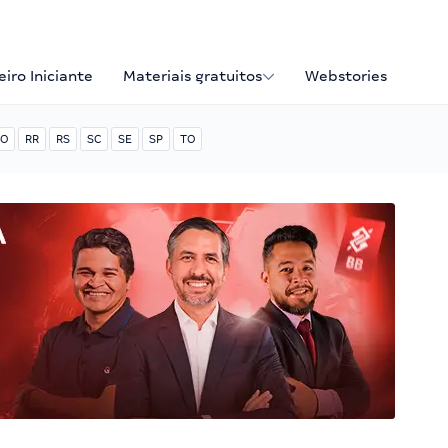
iro Iniciante
Materiais gratuitos
Webstories
O
RR
RS
SC
SE
SP
TO