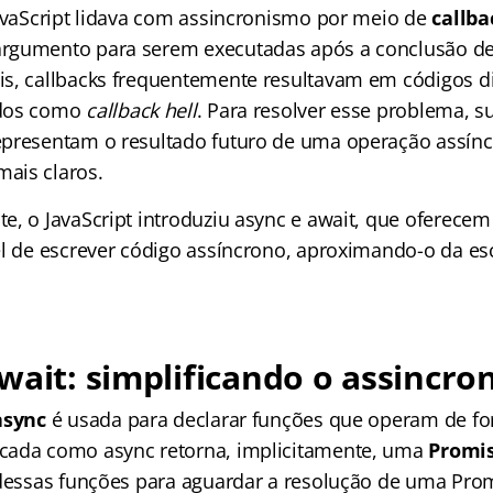
JavaScript lidava com assincronismo por meio de
callba
rgumento para serem executadas após a conclusão de
s, callbacks frequentemente resultavam em códigos dif
idos como
callback hell
. Para resolver esse problema, s
representam o resultado futuro de uma operação assín
ais claros.
e, o JavaScript introduziu async e await, que oferec
el de escrever código assíncrono, aproximando-o da esc
wait: simplificando o assincr
async
é usada para declarar funções que operam de fo
cada como async retorna, implicitamente, uma
Promi
 dessas funções para aguardar a resolução de uma Pro