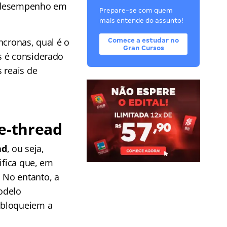
o desempenho em
Prepare-se com quem
mais entende do assunto!
ncronas, qual é o
Comece a estudar no
Gran Cursos
s é considerado
 reais de
le-thread
ad
, ou seja,
ifica que, em
 No entanto, a
odelo
o bloqueiem a