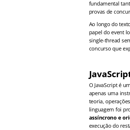
fundamental tan
provas de concur
Ao longo do text
papel do event l
single-thread se
concurso que ex
JavaScrip
O JavaScript é 
apenas uma instru
teoria, operaçõe
linguagem foi pr
assíncrono e or
execução do rest