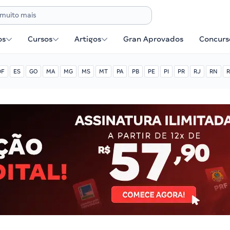
os
Cursos
Artigos
Gran Aprovados
Concurse
DF
ES
GO
MA
MG
MS
MT
PA
PB
PE
PI
PR
RJ
RN
R