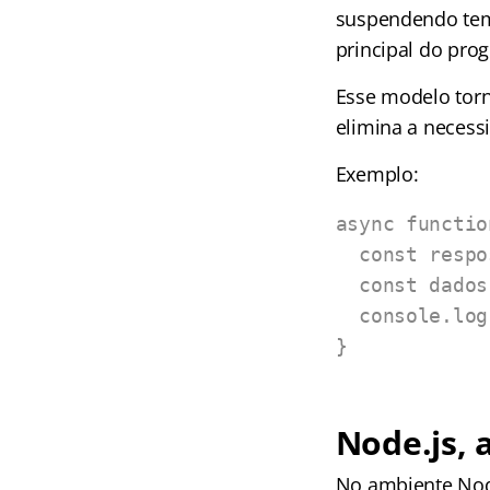
suspendendo tem
principal do pro
Esse modelo torna
elimina a necess
Exemplo:
async functio
  const resposta = await fetch("https://exemplo.com/api");

  const dados = await resposta.json();

  console.log(dados);

}
Node.js, 
No ambiente Node