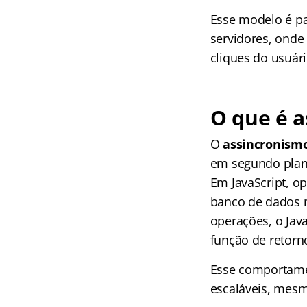
Esse modelo é p
servidores, onde
cliques do usuári
O que é a
O
assincronism
em segundo plano
Em JavaScript, o
banco de dados 
operações, o Jav
função de retorn
Esse comportamen
escaláveis, mesm