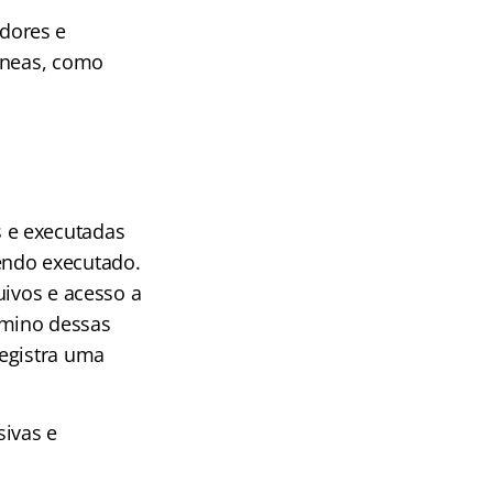
dores e
tâneas, como
 e executadas
endo executado.
uivos e acesso a
rmino dessas
registra uma
sivas e