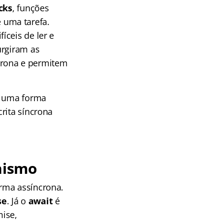
cks
, funções
 uma tarefa.
íceis de ler e
urgiram as
crona e permitem
em uma forma
rita síncrona
onismo
rma assíncrona.
se
. Já o
await
é
mise,