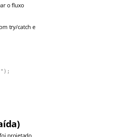
r o fluxo
om try/catch e
aída)
foi projetado