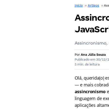
Início
››
Artigos
››
Assincr
JavaScr
Assincronismo,
Por
Ana Júlia Souza
Publicado em
30/12/
5 min. de leitura
Olá, querida(o) 
— e mais cobrado
assincronismo
e
linguagem de e
aplicações altam