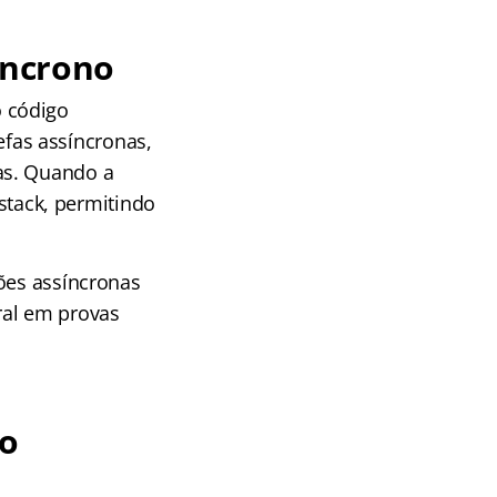
íncrono
 código
refas assíncronas,
as. Quando a
 stack, permitindo
ções assíncronas
ral em provas
go