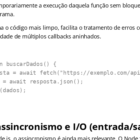
porariamente a execução daquela função sem bloquea
grama.
 o código mais limpo, facilita o tratamento de erros c
idade de múltiplos callbacks aninhados.
n buscarDados() {

assincronismo e I/O (entrada/s
.js, o assincronismo é ainda mais relevante. O Node 