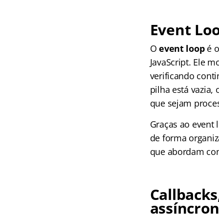
Event Loo
O
event loop
é o
JavaScript. Ele m
verificando cont
pilha está vazia,
que sejam proce
Graças ao event 
de forma organiz
que abordam conc
Callbacks
assíncro