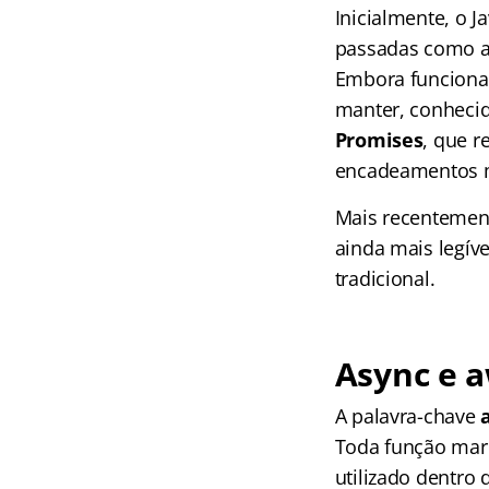
Inicialmente, o 
passadas como a
Embora funcionai
manter, conhec
Promises
, que 
encadeamentos m
Mais recentement
ainda mais legív
tradicional.
Async e a
A palavra-chave
Toda função mar
utilizado dentro