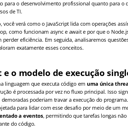
to para o desenvolvimento profissional quanto para 
sos de TI.
o, você verá como o JavaScript lida com operações assí
oop, como funcionam async e await e por que o Node.j
m perder eficiência. Em seguida, analisaremos questões
ploram exatamente esses conceitos.
t e o modelo de execução sing
uma linguagem que executa código em
uma única thre
ção é processada por vez no fluxo principal. Isso sign
s demoradas poderiam travar a execução do programa.
ojetada para lidar com esse desafio por meio de um m
ientado a eventos
, permitindo que tarefas longas nã
ante do código.