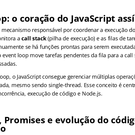
p: o coração do JavaScript ass
 mecanismo responsável por coordenar a execução do
onitora a
call stack
(pilha de execução) e as filas de ta
inuamente se há funções prontas para serem executad
 o event loop move tarefas pendentes da fila para a call
ssadas.
loop, o JavaScript consegue gerenciar múltiplas opera
ada, mesmo sendo single-thread. Esse conceito é cent
orrência, execução de código e Node.js.
, Promises e evolução do códi
no