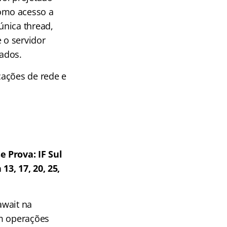
omo acesso a
única thread,
 o servidor
ados.
cações de rede e
e Prova: IF Sul
3, 17, 20, 25,
await na
om operações