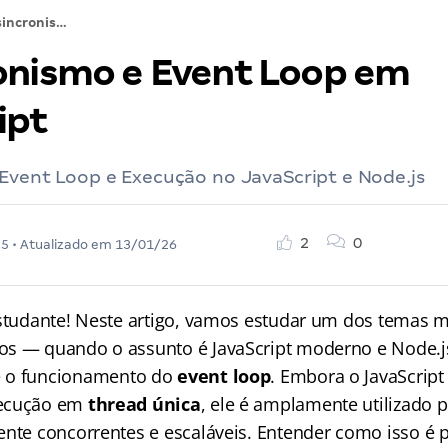
Assincronismo e Event Loop em JavaScript
onismo e Event Loop em
ipt
 Event Loop e Execução no JavaScript e Node.js
2
0
25
• Atualizado em
13/01/26
estudante! Neste artigo, vamos estudar um dos temas 
s — quando o assunto é JavaScript moderno e Node.j
 o funcionamento do
event loop
. Embora o JavaScript
xecução em
thread única
, ele é amplamente utilizado p
ente concorrentes e escaláveis. Entender como isso é p