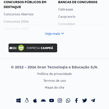
CONCURSOS PÚBLICOS EM
BANCAS DE CONCURSOS
DESTAQUE
Cebraspe
Concursos Abertos
Cesgranrio
Concursos 2026
Consulplan
Concursos 2025
FCC
Veja mais
Concurso Nacional Unificado
FGV
Concurso Ibama
Idecan
Concurso MPU
Selecon
Editais publicados
Uniase
© 2012 - 2026 Gran Tecnologia e Educação S/A.
Vunesp
Política de privacidade
CONCURSOS POR PROFISSÃO
EXAME DE ORDEM
Termos de uso
Concursos Administrativos
OAB
Mapa do site
Concursos Educação
Prova OAB
Concursos Fiscais
Calendário OAB
Concursos Jurídicos
Questões OAB