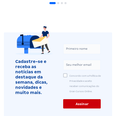
Cadastre-se e
receba as
notícias em
Concordo com a Política de
destaque da
Privacidade e aceito
semana, dicas,
receber comunicações do
novidades e
Gran Cursos Online.
muito mais.