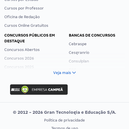
Cursos por Professor
Oficina de Redação
Cursos Online Gratuitos
CONCURSOS PÚBLICOS EM
BANCAS DE CONCURSOS
DESTAQUE
Cebraspe
Concursos Abertos
Cesgranrio
Concursos 2026
Consulplan
Concursos 2025
FCC
Veja mais
Concurso Nacional Unificado
FGV
Concurso Ibama
Idecan
Concurso MPU
Selecon
Editais publicados
Uniase
© 2012 - 2026 Gran Tecnologia e Educação S/A.
Vunesp
Política de privacidade
CONCURSOS POR PROFISSÃO
EXAME DE ORDEM
Termos de uso