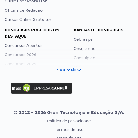
Cursos por Professor
Oficina de Redação
Cursos Online Gratuitos
CONCURSOS PÚBLICOS EM
BANCAS DE CONCURSOS
DESTAQUE
Cebraspe
Concursos Abertos
Cesgranrio
Concursos 2026
Consulplan
Concursos 2025
FCC
Veja mais
Concurso Nacional Unificado
FGV
Concurso Ibama
Idecan
Concurso MPU
Selecon
Editais publicados
Uniase
© 2012 - 2026 Gran Tecnologia e Educação S/A.
Vunesp
Política de privacidade
CONCURSOS POR PROFISSÃO
EXAME DE ORDEM
Termos de uso
Concursos Administrativos
OAB