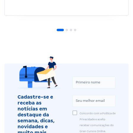
Cadastre-se e
receba as
notícias em
Concordo com a Política de
destaque da
Privacidade e aceito
semana, dicas,
receber comunicações do
novidades e
Gran Cursos Online.
muito mais.