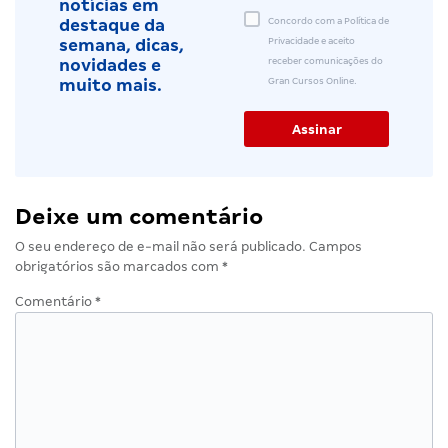
notícias em
Concordo com a Política de
destaque da
Privacidade e aceito
semana, dicas,
receber comunicações do
novidades e
Gran Cursos Online.
muito mais.
Deixe um comentário
O seu endereço de e-mail não será publicado.
Campos
obrigatórios são marcados com
*
Comentário
*