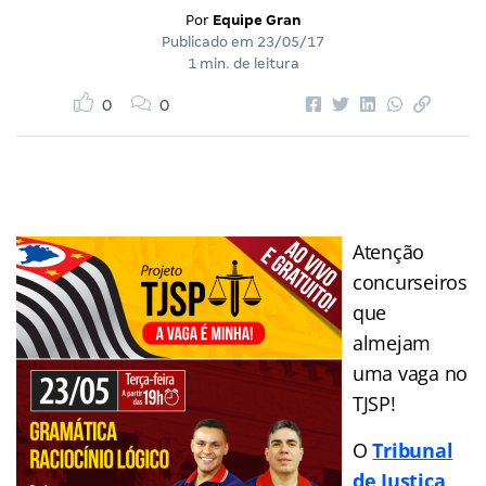
Por
Equipe Gran
Publicado em
23/05/17
1 min. de leitura
0
0
Atenção
concurseiros
que
almejam
uma vaga no
TJSP!
O
Tribunal
de Justiça