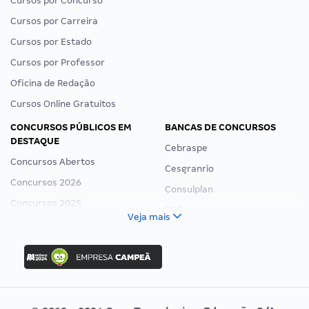
Cursos por Concurso
Cursos por Carreira
Cursos por Estado
Cursos por Professor
Oficina de Redação
Cursos Online Gratuitos
CONCURSOS PÚBLICOS EM
BANCAS DE CONCURSOS
DESTAQUE
Cebraspe
Concursos Abertos
Cesgranrio
Concursos 2026
Consulplan
Concursos 2025
FCC
Veja mais
Concurso Nacional Unificado
FGV
Concurso Ibama
Idecan
Concurso MPU
Selecon
Editais publicados
Uniase