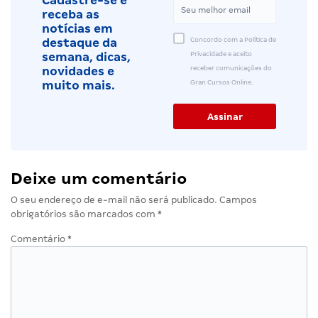
Cadastre-se e
receba as
notícias em
Concordo com a Política de
destaque da
Privacidade e aceito
semana, dicas,
receber comunicações do
novidades e
Gran Cursos Online.
muito mais.
Deixe um comentário
O seu endereço de e-mail não será publicado.
Campos
obrigatórios são marcados com
*
Comentário
*