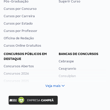
Pós-Graduação
Sugerir Curso
Cursos por Concurso
Cursos por Carreira
Cursos por Estado
Cursos por Professor
Oficina de Redação
Cursos Online Gratuitos
CONCURSOS PÚBLICOS EM
BANCAS DE CONCURSOS
DESTAQUE
Cebraspe
Concursos Abertos
Cesgranrio
Concursos 2026
Consulplan
Concursos 2025
FCC
Veja mais
Concurso Nacional Unificado
FGV
Concurso Ibama
Idecan
Concurso MPU
Selecon