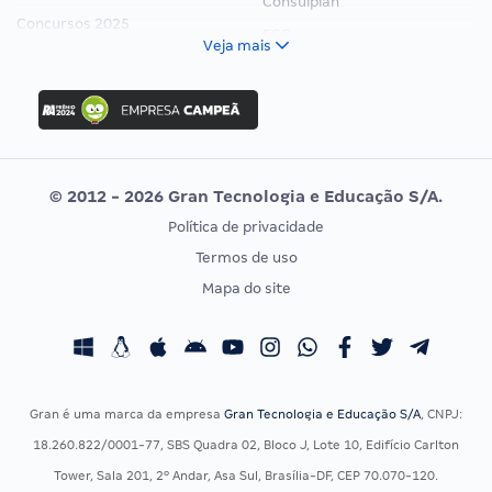
Consulplan
Concursos 2025
FCC
Veja mais
Concurso Nacional Unificado
FGV
Concurso Ibama
Idecan
Concurso MPU
Selecon
Editais publicados
Uniase
© 2012 - 2026 Gran Tecnologia e Educação S/A.
Vunesp
Política de privacidade
CONCURSOS POR PROFISSÃO
EXAME DE ORDEM
Termos de uso
Concursos Administrativos
OAB
Mapa do site
Concursos Educação
Prova OAB
Concursos Fiscais
Calendário OAB
Concursos Jurídicos
Questões OAB
Concursos Militares
Recursos OAB
Gran é uma marca da empresa
Gran Tecnologia e Educação S/A
, CNPJ:
Concursos Policiais
Exame de Ordem
18.260.822/0001-77, SBS Quadra 02, Bloco J, Lote 10, Edifício Carlton
Concursos Saúde
Tower, Sala 201, 2º Andar, Asa Sul, Brasília-DF, CEP 70.070-120.