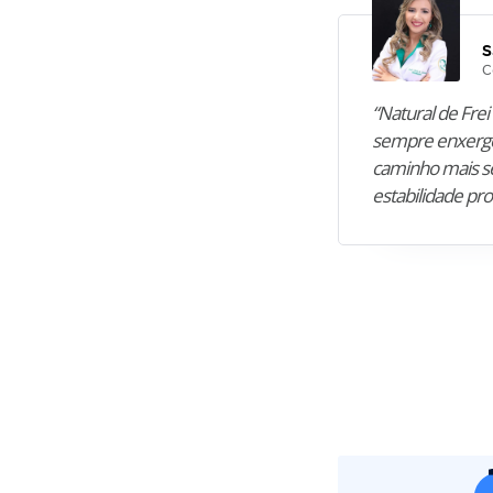
S
C
“Natural de Frei 
sempre enxergo
caminho mais se
estabilidade pro