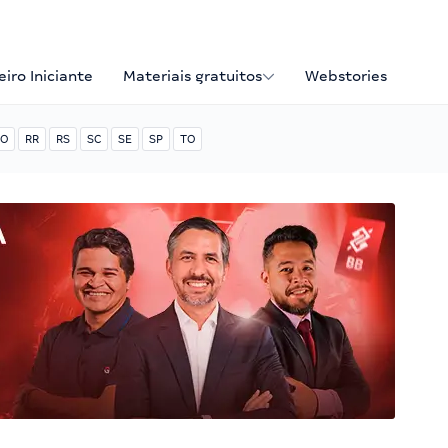
iro Iniciante
Materiais gratuitos
Webstories
O
RR
RS
SC
SE
SP
TO