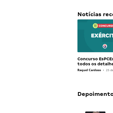
Notícias r
Concurso EsPCEx
todos os detalh
Raquel Cardoso
•
25 d
Depoimentos