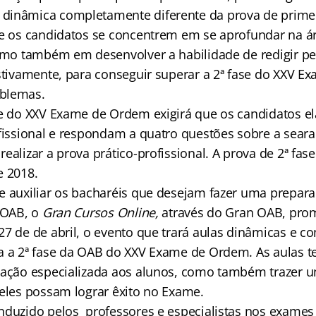
dinâmica completamente diferente da prova de primei
ue os candidatos se concentrem em se aprofundar na á
como também em desenvolver a habilidade de redigir p
ustivamente, para conseguir superar a 2ª fase do XXV 
blemas.
se do XXV Exame de Ordem exigirá que os candidatos 
ofissional e respondam a quatro questões sobre a seara
ealizar a prova prático-profissional. A prova de 2ª fas
e 2018.
e auxiliar os bacharéis que desejam fazer uma prepara
a OAB, o
Gran Cursos Online,
através do Gran OAB, pro
27 de de abril, o evento que trará aulas dinâmicas e 
a a 2ª fase da OAB do XXV Exame de Ordem. As aulas t
ntação especializada aos alunos, como também traze
 eles possam lograr êxito no Exame.
nduzido pelos professores e especialistas nos exames