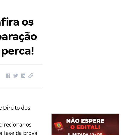
fira os
paração
 perca!
 Direito dos
direcionar os
a fase da prova