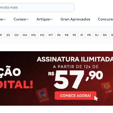
os
Cursos
Artigos
Gran Aprovados
Concurse
DF
ES
GO
MA
MG
MS
MT
PA
PB
PE
PI
PR
RJ
RN
R