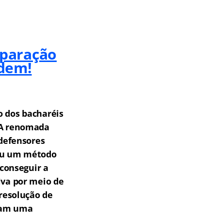
eparação
rdem!
o dos bacharéis
A renomada
 defensores
rou um método
 conseguir a
iva por meio de
resolução de
scam uma