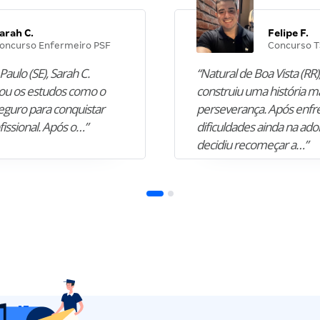
arah C.
Felipe F.
oncurso Enfermeiro PSF
Concurso T
Paulo (SE), Sarah C.
“Natural de Boa Vista (RR),
u os estudos como o
construiu uma história m
guro para conquistar
perseverança. Após enfr
fissional. Após o…”
dificuldades ainda na ado
decidiu recomeçar a…”