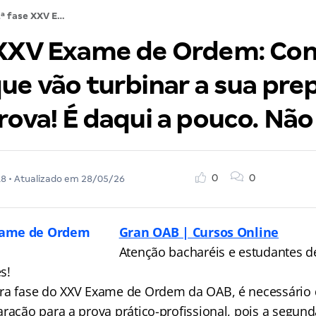
2ª fase XXV Exame de Ordem: Confira os aulões que vão turbinar a sua preparação para a prova! É daqui a pouco. Não perca!
 XXV Exame de Ordem: Con
que vão turbinar a sua pre
rova! É daqui a pouco. Não
0
0
18
• Atualizado em
28/05/26
Gran OAB | Cursos Online
Atenção bacharéis e estudantes de
s!
ra fase do XXV Exame de Ordem da OAB, é necessário 
ração para a prova prático-profissional, pois a segund