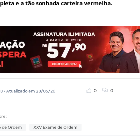
leta e a tão sonhada carteira vermelha.
0
0
18
• Atualizado em
28/05/26
bre:
e de Ordem
XXV Exame de Ordem