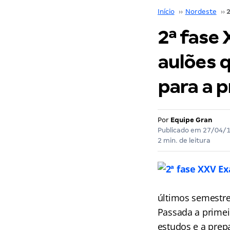
Início
››
Nordeste
››
2ª fase
aulões 
para a p
Por
Equipe Gran
Publicado em
27/04/
2 min. de leitura
últimos semestre
Passada a primei
estudos e a prepa