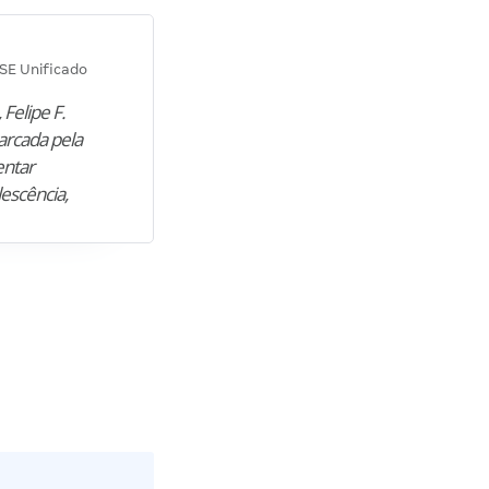
Diana M.
SE Unificado
Concurso SEPLAG CE
 Felipe F.
“Natural de Juazeiro do Norte (CE),
arcada pela
M. encontrou nos estudos o cami
entar
para construir uma nova fase da vi
lescência,
profissional. Após…”