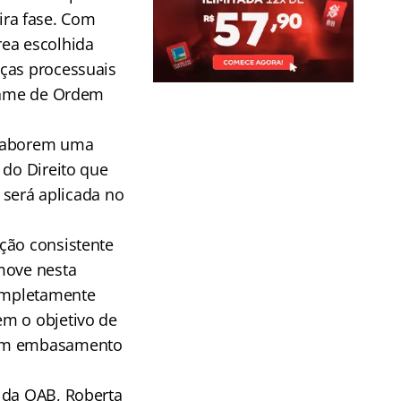
ra fase. Com
rea escolhida
eças processuais
Exame de Ordem
elaborem uma
 do Direito que
e será aplicada no
ção consistente
move nesta
completamente
em o objetivo de
r um embasamento
 da OAB, Roberta