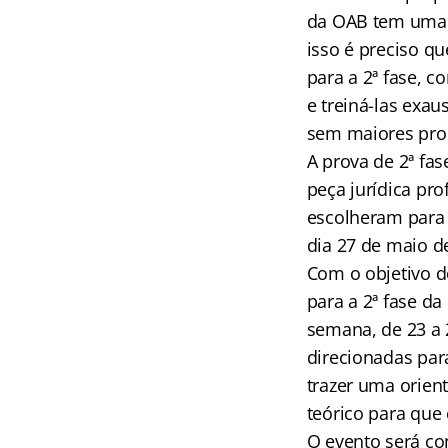
da OAB tem uma 
isso é preciso q
para a 2ª fase, 
e treiná-las exa
sem maiores pro
A prova de 2ª fa
peça jurídica pr
escolheram para r
dia 27 de maio d
Com o objetivo d
para a 2ª fase d
semana, de 23 a 
direcionadas par
trazer uma orie
teórico para que
O evento será co