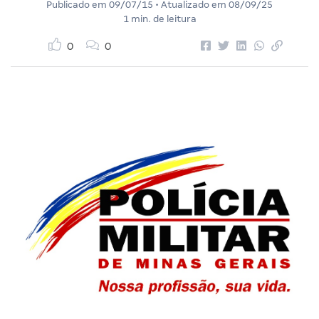
Publicado em
09/07/15
• Atualizado em
08/09/25
1 min. de leitura
0
0