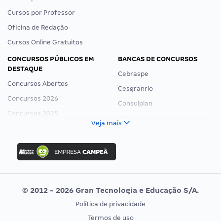
Cursos por Professor
Oficina de Redação
Cursos Online Gratuitos
CONCURSOS PÚBLICOS EM
BANCAS DE CONCURSOS
DESTAQUE
Cebraspe
Concursos Abertos
Cesgranrio
Concursos 2026
Consulplan
Concursos 2025
FCC
Veja mais
Concurso Nacional Unificado
FGV
Concurso Ibama
Idecan
Concurso MPU
Selecon
Editais publicados
Uniase
© 2012 - 2026 Gran Tecnologia e Educação S/A.
Vunesp
Política de privacidade
CONCURSOS POR PROFISSÃO
EXAME DE ORDEM
Termos de uso