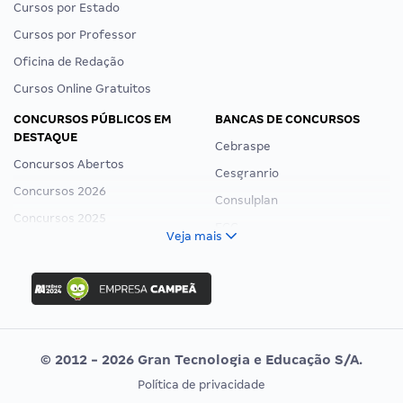
Cursos por Estado
Cursos por Professor
Oficina de Redação
Cursos Online Gratuitos
CONCURSOS PÚBLICOS EM
BANCAS DE CONCURSOS
DESTAQUE
Cebraspe
Concursos Abertos
Cesgranrio
Concursos 2026
Consulplan
Concursos 2025
FCC
Veja mais
Concurso Nacional Unificado
FGV
Concurso Ibama
Idecan
Concurso MPU
Selecon
Editais publicados
Uniase
© 2012 - 2026 Gran Tecnologia e Educação S/A.
Vunesp
Política de privacidade
CONCURSOS POR PROFISSÃO
EXAME DE ORDEM