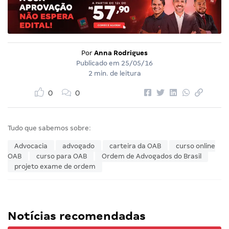
Por
Anna Rodrigues
Publicado em
25/05/16
2 min. de leitura
0
0
Tudo que sabemos sobre:
Advocacia
advogado
carteira da OAB
curso online
OAB
curso para OAB
Ordem de Advogados do Brasil
projeto exame de ordem
Notícias recomendadas