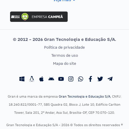
Concurso Nacional Unificado
FGV
Concurso Ibama
Idecan
Concurso MPU
Selecon
Editais publicados
Uniase
© 2012 - 2026 Gran Tecnologia e Educação S/A.
Vunesp
Política de privacidade
CONCURSOS POR PROFISSÃO
EXAME DE ORDEM
Termos de uso
Concursos Administrativos
OAB
Mapa do site
Concursos Educação
Prova OAB
Concursos Fiscais
Calendário OAB
Concursos Jurídicos
Questões OAB
Concursos Militares
Recursos OAB
Gran é uma marca da empresa
Gran Tecnologia e Educação S/A
, CNPJ:
Concursos Policiais
Exame de Ordem
18.260.822/0001-77, SBS Quadra 02, Bloco J, Lote 10, Edifício Carlton
Concursos Saúde
Tower, Sala 201, 2º Andar, Asa Sul, Brasília-DF, CEP 70.070-120.
Concursos Tribunais
Gran Tecnologia e Educação S/A - 2026 © Todos os direitos reservados ®
Residência Multiprofissional