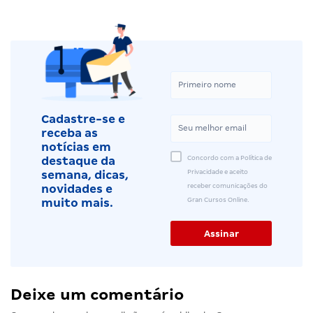
Cadastre-se e
receba as
notícias em
Concordo com a Política de
destaque da
Privacidade e aceito
semana, dicas,
receber comunicações do
novidades e
Gran Cursos Online.
muito mais.
Deixe um comentário