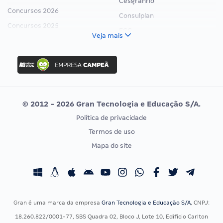
Cesgranrio
Concursos 2026
Consulplan
Concursos 2025
FCC
Veja mais
Concurso Nacional Unificado
FGV
Concurso Ibama
Idecan
Concurso MPU
Selecon
Editais publicados
Uniase
© 2012 - 2026 Gran Tecnologia e Educação S/A.
Vunesp
Política de privacidade
CONCURSOS POR PROFISSÃO
EXAME DE ORDEM
Termos de uso
Concursos Administrativos
OAB
Mapa do site
Concursos Educação
Prova OAB
Concursos Fiscais
Calendário OAB
Concursos Jurídicos
Questões OAB
Concursos Militares
Recursos OAB
Gran é uma marca da empresa
Gran Tecnologia e Educação S/A
, CNPJ:
Concursos Policiais
Exame de Ordem
18.260.822/0001-77, SBS Quadra 02, Bloco J, Lote 10, Edifício Carlton