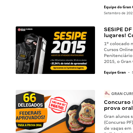
Equipe do Gran 
Setembro de 202
SESIPE DF
lugares! C
1º colocado 
Cursos Onlin
Penitenciário
2015, o Gran 
Equipe Gran
•
5
GRAN CURS
Concurso 
prova oral
Gran alunos s
(Concurso PF
de vagas em d