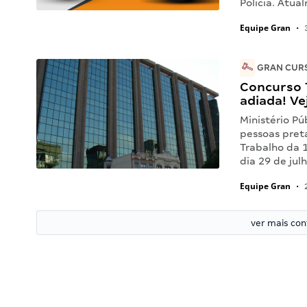
Polícia. Atua
Equipe Gran
•
3
GRAN CURS
Concurso T
adiada! Ve
Ministério Pú
pessoas pret
Trabalho da 
dia 29 de ju
Equipe Gran
•
2
ver mais co