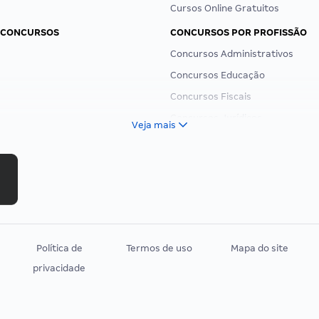
Cursos Online Gratuitos
 CONCURSOS
CONCURSOS POR PROFISSÃO
Concursos Administrativos
Concursos Educação
Concursos Fiscais
Concursos Jurídicos
Veja mais
Concursos Militares
Concursos Policiais
Concursos Saúde
Concursos Tribunais
Residência Multiprofissional
Política de
Termos de uso
Mapa do site
privacidade