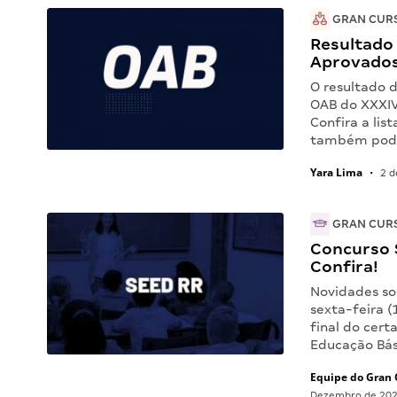
GRAN CUR
Resultado
Aprovados
O resultado d
OAB do XXXIV
Confira a lis
também pod
Yara Lima
•
2 d
GRAN CUR
Concurso 
Confira!
Novidades so
sexta-feira (
final do cert
Educação Bás
Equipe do Gran 
Dezembro de 20