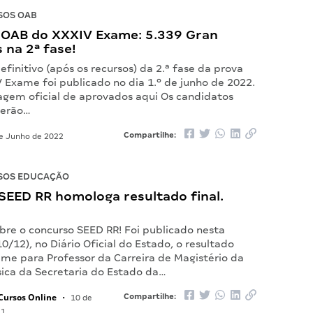
SOS OAB
 OAB do XXXIV Exame: 5.339 Gran
 na 2ª fase!
efinitivo (após os recursos) da 2.ª fase da prova
 Exame foi publicado no dia 1.º de junho de 2022.
tagem oficial de aprovados aqui Os candidatos
erão…
Compartilhe:
e Junho de 2022
SOS EDUCAÇÃO
SEED RR homologa resultado final.
bre o concurso SEED RR! Foi publicado nesta
10/12), no Diário Oficial do Estado, o resultado
ame para Professor da Carreira de Magistério da
ica da Secretaria do Estado da…
Cursos Online
Compartilhe:
•
10 de
21