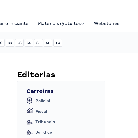
iro Iniciante
Materiais gratuitos
Webstories
O
RR
RS
SC
SE
SP
TO
Editorias
Carreiras
Policial
Fiscal
Tribunais
Jurídico