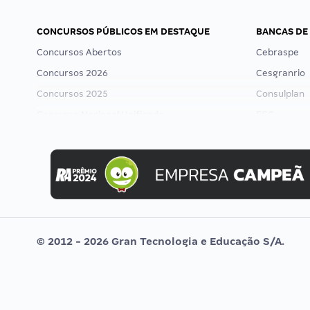
CONCURSOS PÚBLICOS EM DESTAQUE
BANCAS DE
Concursos Abertos
Cebraspe
Concursos 2026
Cesgranrio
Concursos 2025
Consulplan
Concurso Nacional Unificado
FCC
Concurso Ibama
FGV
Concurso MPU
Idecan
Editais publicados
Selecon
Uniase
Vunesp
© 2012 - 2026 Gran Tecnologia e Educação S/A.