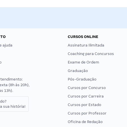
NTO
CURSOS ONLINE
e ajuda
Assinatura Ilimitada
Coaching para Concursos
p
Exame de Ordem
Graduação
atendimento:
Pós-Graduação
exta (8h às 20h),
Cursos por Concurso
às 13h).
Cursos por Carreira
ado?
Cursos por Estado
a sua história!
Cursos por Professor
Oficina de Redação