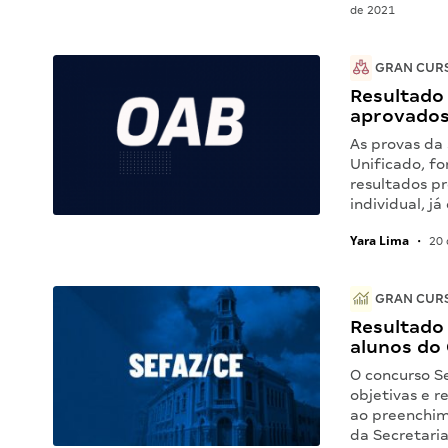
de 2021
GRAN CUR
Resultado
aprovados
As provas da
Unificado, fo
resultados pr
individual, já
Yara Lima
•
20 
GRAN CURS
Resultado 
alunos do
O concurso Se
objetivas e r
ao preenchim
da Secretari