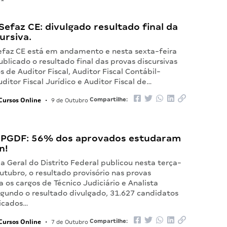
efaz CE: divulgado resultado final da
ursiva.
efaz CE está em andamento e nesta sexta-feira
publicado o resultado final das provas discursivas
s de Auditor Fiscal, Auditor Fiscal Contábil-
uditor Fiscal Jurídico e Auditor Fiscal de…
Cursos Online
Compartilhe:
•
9 de Outubro
 PGDF: 56% dos aprovados estudaram
n!
a Geral do Distrito Federal publicou nesta terça-
outubro, o resultado provisório nas provas
a os cargos de Técnico Judiciário e Analista
egundo o resultado divulgado, 31.627 candidatos
ficados…
Cursos Online
Compartilhe:
•
7 de Outubro