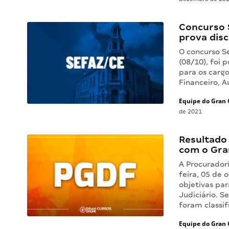
Concurso S
prova disc
O concurso S
(08/10), foi 
para os cargo
Financeiro, A
Equipe do Gran 
de 2021
Resultado
com o Gra
A Procuradori
feira, 05 de 
objetivas par
Judiciário. S
foram classi
Equipe do Gran 