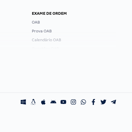
EXAME DE ORDEM
OAB
Prova OAB
Calendário OAB
Questões OAB
Recursos OAB
Exame de Ordem