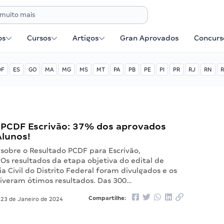
os
Cursos
Artigos
Gran Aprovados
Concurse
DF
ES
GO
MA
MG
MS
MT
PA
PB
PE
PI
PR
RJ
RN
R
 PCDF Escrivão: 37% dos aprovados
Alunos!
 sobre o Resultado PCDF para Escrivão,
 Os resultados da etapa objetiva do edital de
ia Civil do Distrito Federal foram divulgados e os
tiveram ótimos resultados. Das 300…
Compartilhe:
23 de Janeiro de 2024