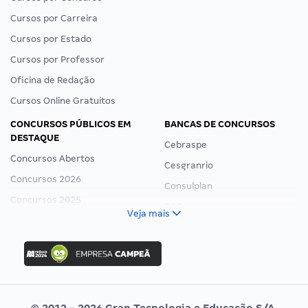
Cursos por Carreira
Cursos por Estado
Cursos por Professor
Oficina de Redação
Cursos Online Gratuitos
CONCURSOS PÚBLICOS EM
BANCAS DE CONCURSOS
DESTAQUE
Cebraspe
Concursos Abertos
Cesgranrio
Concursos 2026
Consulplan
Concursos 2025
FCC
Veja mais
Concurso Nacional Unificado
FGV
Concurso Ibama
Idecan
Concurso MPU
Selecon
Editais publicados
Uniase
© 2012 - 2026 Gran Tecnologia e Educação S/A.