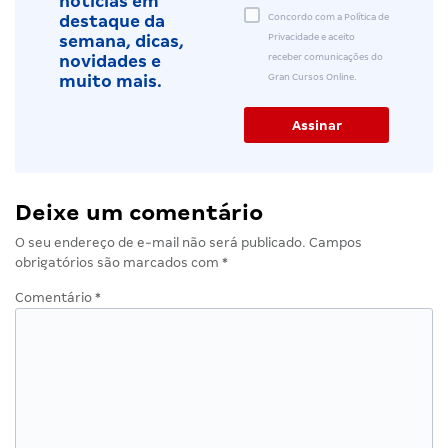
notícias em
Concordo com a Política de
destaque da
Privacidade e aceito
semana, dicas,
receber comunicações do
novidades e
Gran Cursos Online.
muito mais.
Deixe um comentário
O seu endereço de e-mail não será publicado.
Campos
obrigatórios são marcados com
*
Comentário
*