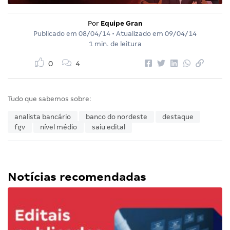
Por
Equipe Gran
Publicado em
08/04/14
• Atualizado em
09/04/14
1 min. de leitura
0
4
Tudo que sabemos sobre:
analista bancário
banco do nordeste
destaque
fgv
nível médio
saiu edital
Notícias recomendadas