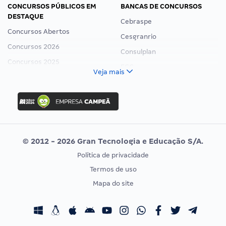
CONCURSOS PÚBLICOS EM
BANCAS DE CONCURSOS
DESTAQUE
Cebraspe
Concursos Abertos
Cesgranrio
Concursos 2026
Consulplan
Concursos 2025
FCC
Veja mais
Concurso Nacional Unificado
FGV
Concurso Ibama
Idecan
Concurso MPU
Selecon
Editais publicados
Uniase
© 2012 - 2026 Gran Tecnologia e Educação S/A.
Vunesp
Política de privacidade
CONCURSOS POR PROFISSÃO
EXAME DE ORDEM
Termos de uso
Concursos Administrativos
OAB
Mapa do site
Concursos Educação
Prova OAB
Concursos Fiscais
Calendário OAB
Concursos Jurídicos
Questões OAB