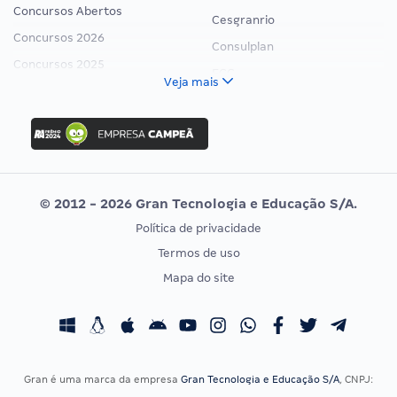
Concursos Abertos
Cesgranrio
Concursos 2026
Consulplan
Concursos 2025
FCC
Veja mais
Concurso Nacional Unificado
FGV
Concurso Ibama
Idecan
Concurso MPU
Selecon
Editais publicados
Uniase
© 2012 - 2026 Gran Tecnologia e Educação S/A.
Vunesp
Política de privacidade
CONCURSOS POR PROFISSÃO
EXAME DE ORDEM
Termos de uso
Concursos Administrativos
OAB
Mapa do site
Concursos Educação
Prova OAB
Concursos Fiscais
Calendário OAB
Concursos Jurídicos
Questões OAB
Concursos Militares
Recursos OAB
Gran é uma marca da empresa
Gran Tecnologia e Educação S/A
, CNPJ:
Concursos Policiais
Exame de Ordem