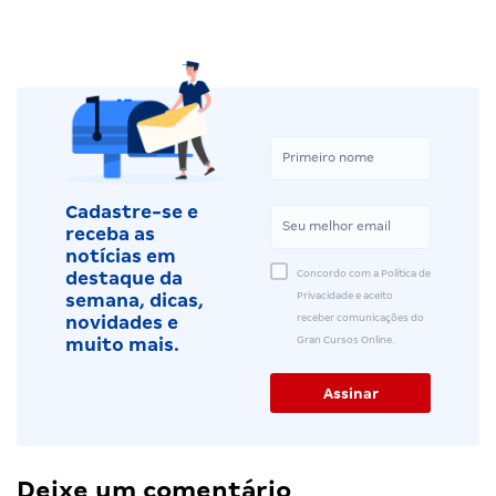
Cadastre-se e
receba as
notícias em
Concordo com a Política de
destaque da
Privacidade e aceito
semana, dicas,
receber comunicações do
novidades e
Gran Cursos Online.
muito mais.
Deixe um comentário