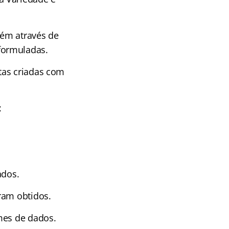
bém através de
formuladas.
tas criadas com
:
ados.
ram obtidos.
mes de dados.