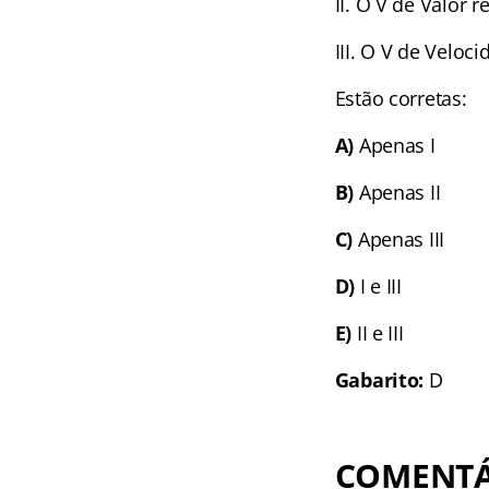
II. O V de Valor
III. O V de Veloc
Estão corretas:
A)
Apenas I
B)
Apenas II
C)
Apenas III
D)
I e III
E)
II e III
Gabarito:
D
COMENTÁ