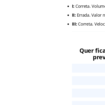
I:
Correta. Volum
II:
Errada. Valor n
III:
Correta. Veloc
Quer fic
prev