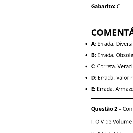
Gabarito:
C
COMENTÁ
A:
Errada. Divers
B:
Errada. Obsole
C:
Correta. Verac
D:
Errada. Valor r
E:
Errada. Armaze
Questão 2
– Cons
I. O V de Volume