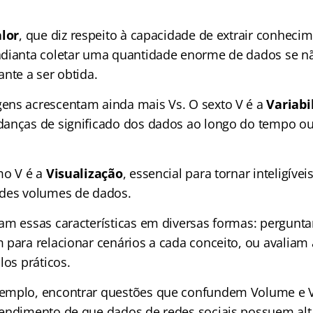
lor
, que diz respeito à capacidade de extrair conhecim
adianta coletar uma quantidade enorme de dados se n
nte a ser obtida.
ens acrescentam ainda mais Vs. O sexto V é a
Variabi
danças de significado dos dados ao longo do tempo o
mo V é a
Visualização
, essencial para tornar inteligíve
ndes volumes de dados.
am essas características em diversas formas: pergunta
 para relacionar cenários a cada conceito, ou avaliam
los práticos.
emplo, encontrar questões que confundem Volume e 
endimento de que dados de redes sociais possuem alt