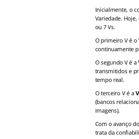
Inicialmente, o c
Variedade. Hoje,
ou 7 Vs.
O primeiro V é o
continuamente por
O segundo V é a
transmitidos e p
tempo real.
O terceiro V é a
V
(bancos relaciona
imagens).
Com o avanço dos
trata da confiab