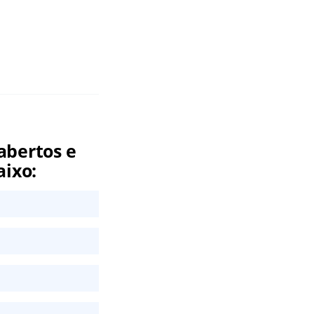
.
abertos e
aixo: