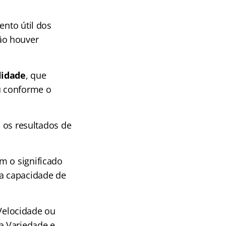
ento útil dos
ão houver
lidade
, que
u conforme o
is os resultados de
m o significado
 a capacidade de
Velocidade ou
a Variedade e