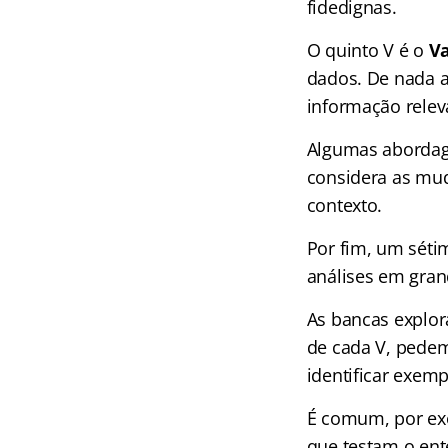
fidedignas.
O quinto V é o
Va
dados. De nada 
informação releva
Algumas abordag
considera as mu
contexto.
Por fim, um séti
análises em gra
As bancas explor
de cada V, pedem
identificar exemp
É comum, por ex
que testam o ent