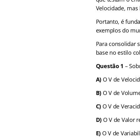
Velocidade, mas 
Portanto, é fund
exemplos do mun
Para consolidar 
base no estilo c
Questão 1
– Sobr
A)
O V de Velocid
B)
O V de Volume 
C)
O V de Veracid
D)
O V de Valor r
E)
O V de Variabi