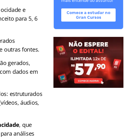
mais entende do assunto!
locidade e
Comece a estudar no
eito para 5, 6
Gran Cursos
erados
e outras fontes.
são gerados,
r com dados em
dos: estruturados
(vídeos, áudios,
acidade
, que
 para análises