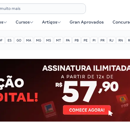
os
Cursos
Artigos
Gran Aprovados
Concurse
DF
ES
GO
MA
MG
MS
MT
PA
PB
PE
PI
PR
RJ
RN
R