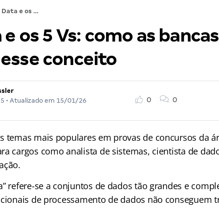
Big Data e os 5 Vs: como as bancas cobram esse conceito
 e os 5 Vs: como as bancas
esse conceito
ssler
0
0
25
• Atualizado em
15/01/26
s temas mais populares em provas de concursos da áre
ra cargos como analista de sistemas, cientista de dado
ação.
a” refere-se a conjuntos de dados tão grandes e comp
icionais de processamento de dados não conseguem tr