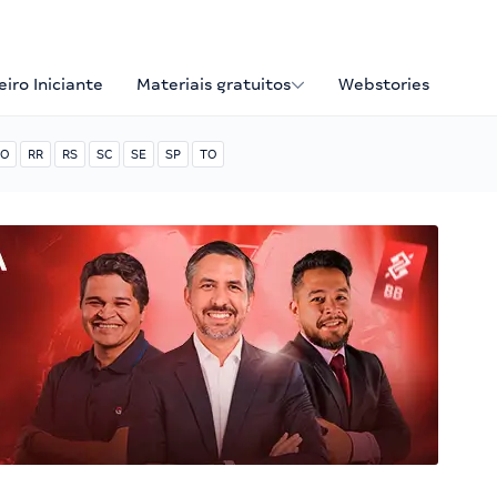
iro Iniciante
Materiais gratuitos
Webstories
O
RR
RS
SC
SE
SP
TO