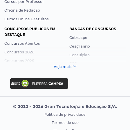
Cursos por Professor
Oficina de Redação
Cursos Online Gratuitos
CONCURSOS PÚBLICOS EM
BANCAS DE CONCURSOS
DESTAQUE
Cebraspe
Concursos Abertos
Cesgranrio
Concursos 2026
Consulplan
Concursos 2025
FCC
Veja mais
Concurso Nacional Unificado
FGV
Concurso Ibama
Idecan
Concurso MPU
Selecon
Editais publicados
Uniase
© 2012 - 2026 Gran Tecnologia e Educação S/A.
Vunesp
Política de privacidade
CONCURSOS POR PROFISSÃO
EXAME DE ORDEM
Termos de uso
Concursos Administrativos
OAB