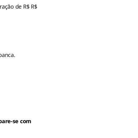
ração de R$ R$
banca.
epare-se com