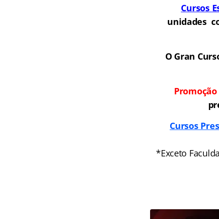
Cursos E
unidades co
O Gran Curso
Promoção –
pr
Cursos Pres
*Exceto Faculd