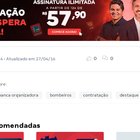
0
0
14
• Atualizado em
27/04/16
bre:
banca organizadora
bombeiros
contratação
destaque
ecomendadas