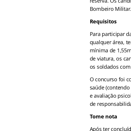
reserva. Os cand
Bombeiro Militar
Requisitos
Para participar d
qualquer área, te
mínima de 1,55m
de viatura, os ca
os soldados comb
O concurso foi c
saúde (contendo 
e avaliação psic
de responsabili
Tome nota
Após ter concluíd