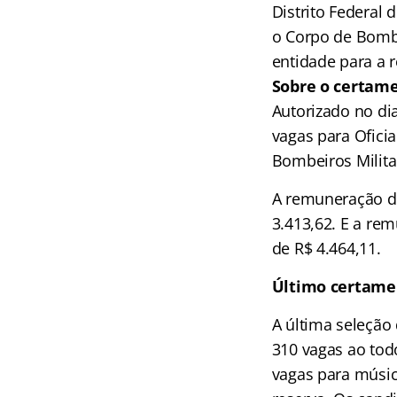
Distrito Federal 
o Corpo de Bombe
entidade para a 
Sobre o certam
Autorizado no di
vagas para Oficia
Bombeiros Milita
A remuneração de
3.413,62. E a re
de R$ 4.464,11.
Último certame
A última seleção
310 vagas ao tod
vagas para músi