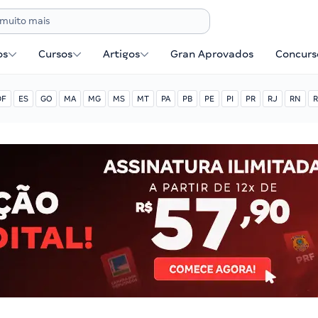
os
Cursos
Artigos
Gran Aprovados
Concurse
DF
ES
GO
MA
MG
MS
MT
PA
PB
PE
PI
PR
RJ
RN
R