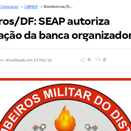
Concurso
››
CBMDF
››
Bombeiros/DF: SEAP autoriza contratação da banca organizadora!
os/DF: SEAP autoriza
ação da banca organizador
0
0
14
• Atualizado em
27/04/16