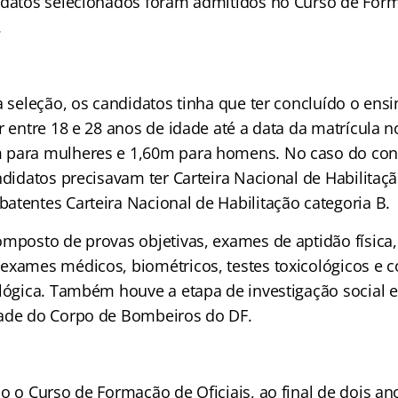
idatos selecionados foram admitidos no Curso de For
.
a seleção, os candidatos
tinha que ter concluído o ens
r entre 18 e 28 anos de idade até a data da matrícula n
 para mulheres e 1,60m para homens. No caso do con
ndidatos precisavam ter Carteira Nacional de Habilitaçã
atentes Carteira Nacional de Habilitação categoria B.
omposto de provas objetivas, exames de aptidão física
exames médicos, biométricos, testes toxicológicos e
ológica. Também houve a etapa de investigação social e
dade do Corpo de Bombeiros do DF.
o o Curso de Formação de Oficiais, ao final de dois an