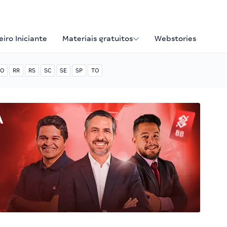
iro Iniciante
Materiais gratuitos
Webstories
O
RR
RS
SC
SE
SP
TO