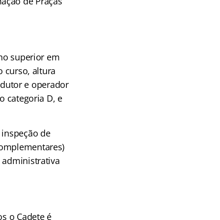
mação de Praças
ino superior em
o curso, altura
dutor e operador
o categoria D, e
, inspeção de
 complementares)
 administrativa
os o Cadete é