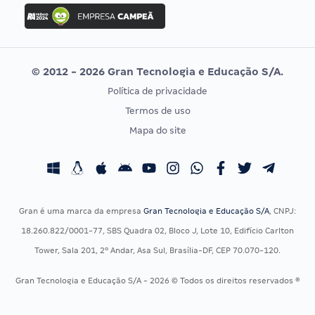
Concurso Ibama
Idecan
Concurso MPU
Selecon
Editais publicados
Uniase
© 2012 - 2026 Gran Tecnologia e Educação S/A.
Vunesp
Política de privacidade
CONCURSOS POR PROFISSÃO
EXAME DE ORDEM
Termos de uso
Concursos Administrativos
OAB
Mapa do site
Concursos Educação
Prova OAB
Concursos Fiscais
Calendário OAB
Concursos Jurídicos
Questões OAB
Concursos Militares
Recursos OAB
Gran é uma marca da empresa
Gran Tecnologia e Educação S/A
, CNPJ:
Concursos Policiais
Exame de Ordem
18.260.822/0001-77, SBS Quadra 02, Bloco J, Lote 10, Edifício Carlton
Concursos Saúde
Tower, Sala 201, 2º Andar, Asa Sul, Brasília-DF, CEP 70.070-120.
Concursos Tribunais
Gran Tecnologia e Educação S/A - 2026 © Todos os direitos reservados ®
Residência Multiprofissional