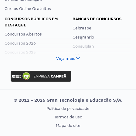
Cursos Online Gratuitos
CONCURSOS PÚBLICOS EM
BANCAS DE CONCURSOS
DESTAQUE
Cebraspe
Concursos Abertos
Cesgranrio
Concursos 2026
Consulplan
Concursos 2025
FCC
Veja mais
Concurso Nacional Unificado
FGV
Concurso Ibama
Idecan
Concurso MPU
Selecon
Editais publicados
Uniase
© 2012 - 2026 Gran Tecnologia e Educação S/A.
Vunesp
Política de privacidade
CONCURSOS POR PROFISSÃO
EXAME DE ORDEM
Termos de uso
Concursos Administrativos
OAB
Mapa do site
Concursos Educação
Prova OAB