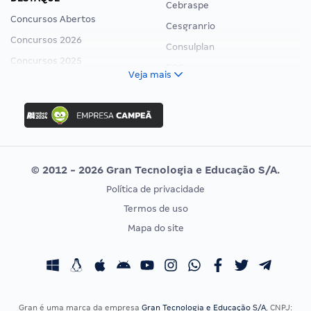
Cebraspe
Concursos Abertos
Cesgranrio
Concursos 2026
Consulplan
Concursos 2025
FCC
Veja mais
Concurso Nacional Unificado
FGV
Concurso Ibama
Idecan
Concurso MPU
Selecon
Editais publicados
Uniase
© 2012 - 2026 Gran Tecnologia e Educação S/A.
Vunesp
Política de privacidade
CONCURSOS POR PROFISSÃO
EXAME DE ORDEM
Termos de uso
Concursos Administrativos
OAB
Mapa do site
Concursos Educação
Prova OAB
Concursos Fiscais
Calendário OAB
Concursos Jurídicos
Questões OAB
Concursos Militares
Recursos OAB
Gran é uma marca da empresa
Gran Tecnologia e Educação S/A
, CNPJ: