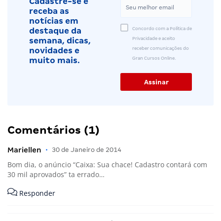
Cadastre-se e
receba as
notícias em
Concordo com a Política de
destaque da
Privacidade e aceito
semana, dicas,
receber comunicações do
novidades e
Gran Cursos Online.
muito mais.
Comentários (1)
Mariellen
•
30 de Janeiro de 2014
Bom dia, o anúncio “Caixa: Sua chace! Cadastro contará com
30 mil aprovados” ta errado…
Responder