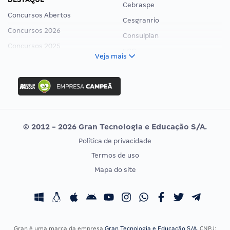
Cebraspe
Concursos Abertos
Cesgranrio
Concursos 2026
Consulplan
Concursos 2025
FCC
Veja mais
Concurso Nacional Unificado
FGV
Concurso Ibama
Idecan
Concurso MPU
Selecon
Editais publicados
Uniase
© 2012 - 2026 Gran Tecnologia e Educação S/A.
Vunesp
Política de privacidade
CONCURSOS POR PROFISSÃO
EXAME DE ORDEM
Termos de uso
Concursos Administrativos
OAB
Mapa do site
Concursos Educação
Prova OAB
Concursos Fiscais
Calendário OAB
Concursos Jurídicos
Questões OAB
Concursos Militares
Recursos OAB
Gran é uma marca da empresa
Gran Tecnologia e Educação S/A
, CNPJ: