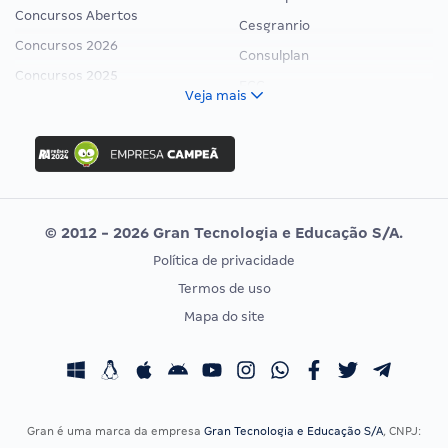
Concursos Abertos
Cesgranrio
Concursos 2026
Consulplan
Concursos 2025
FCC
Veja mais
Concurso Nacional Unificado
FGV
Concurso Ibama
Idecan
Concurso MPU
Selecon
Editais publicados
Uniase
© 2012 - 2026 Gran Tecnologia e Educação S/A.
Vunesp
Política de privacidade
CONCURSOS POR PROFISSÃO
EXAME DE ORDEM
Termos de uso
Concursos Administrativos
OAB
Mapa do site
Concursos Educação
Prova OAB
Concursos Fiscais
Calendário OAB
Concursos Jurídicos
Questões OAB
Concursos Militares
Recursos OAB
Gran é uma marca da empresa
Gran Tecnologia e Educação S/A
, CNPJ: