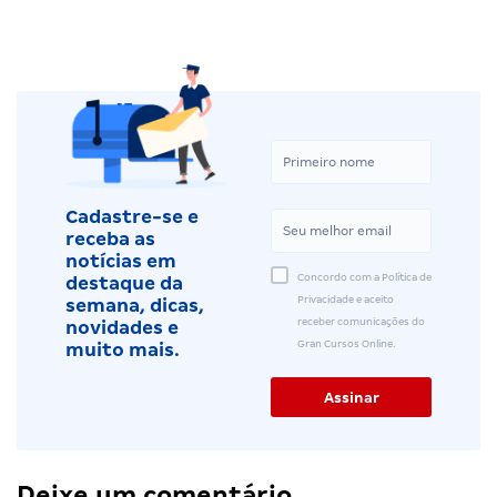
Cadastre-se e
receba as
notícias em
Concordo com a Política de
destaque da
Privacidade e aceito
semana, dicas,
receber comunicações do
novidades e
Gran Cursos Online.
muito mais.
Deixe um comentário