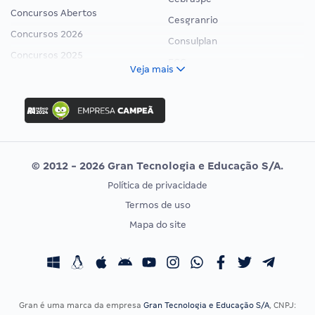
Concursos Abertos
Cesgranrio
Concursos 2026
Consulplan
Concursos 2025
FCC
Veja mais
Concurso Nacional Unificado
FGV
Concurso Ibama
Idecan
Concurso MPU
Selecon
Editais publicados
Uniase
© 2012 - 2026 Gran Tecnologia e Educação S/A.
Vunesp
Política de privacidade
CONCURSOS POR PROFISSÃO
EXAME DE ORDEM
Termos de uso
Concursos Administrativos
OAB
Mapa do site
Concursos Educação
Prova OAB
Concursos Fiscais
Calendário OAB
Concursos Jurídicos
Questões OAB
Concursos Militares
Recursos OAB
Gran é uma marca da empresa
Gran Tecnologia e Educação S/A
, CNPJ: