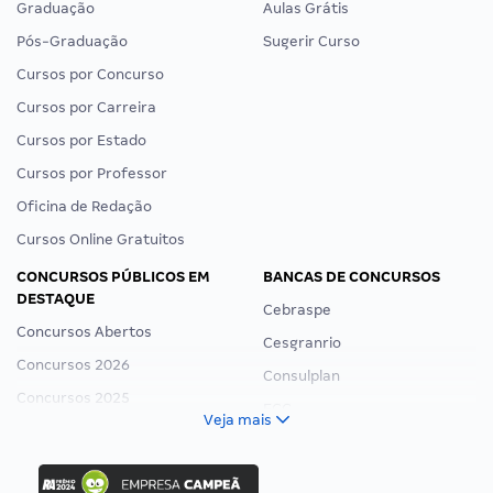
Graduação
Aulas Grátis
Pós-Graduação
Sugerir Curso
Cursos por Concurso
Cursos por Carreira
Cursos por Estado
Cursos por Professor
Oficina de Redação
Cursos Online Gratuitos
CONCURSOS PÚBLICOS EM
BANCAS DE CONCURSOS
DESTAQUE
Cebraspe
Concursos Abertos
Cesgranrio
Concursos 2026
Consulplan
Concursos 2025
FCC
Veja mais
Concurso Nacional Unificado
FGV
Concurso Ibama
Idecan