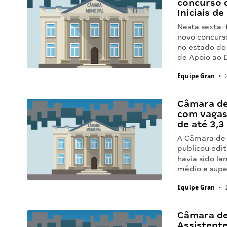
concurso c
Iniciais de
Nesta sexta-f
novo concurs
no estado do
de Apoio ao 
Equipe Gran
•
2
Câmara de
com vagas 
de até 3,3 
A Câmara de 
publicou edit
havia sido la
médio e supe
Equipe Gran
•
1
Câmara de 
Assistente