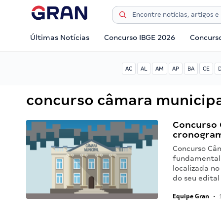
Últimas Notícias
Concurso IBGE 2026
Concurs
AC
AL
AM
AP
BA
CE
concurso câmara municipa
Concurso 
cronogram
Concurso Câm
fundamental 
localizada no
do seu edita
Equipe Gran
•
1