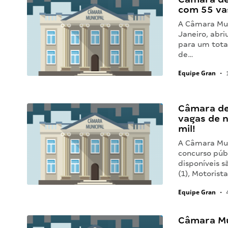
com 55 va
A Câmara Mun
Janeiro, abri
para um tota
de…
Equipe Gran
•
1
Câmara de 
vagas de n
mil!
A Câmara Muni
concurso públ
disponíveis s
(1), Motorista
Equipe Gran
•
4
Câmara Mu