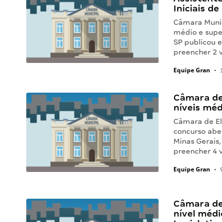
Iniciais de
Câmara Munici
médio e super
SP publicou e
preencher 2 
Equipe Gran
•
1
Câmara de 
níveis médi
Câmara de El
concurso abe
Minas Gerais,
preencher 4 
Equipe Gran
•
9
Câmara de 
nível médi