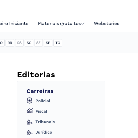
iro Iniciante
Materiais gratuitos
Webstories
O
RR
RS
SC
SE
SP
TO
Editorias
Carreiras
Policial
Fiscal
Tribunais
Jurídico