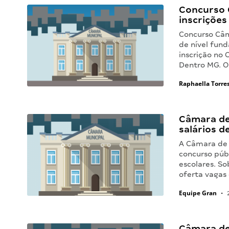
Concurso 
inscrições
Concurso Câm
de nível fun
inscrição no
Dentro MG. O
Raphaella Torre
Câmara de
salários de
A Câmara de 
concurso púb
escolares. S
oferta vagas
Equipe Gran
•
2
Câmara de