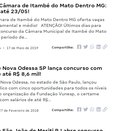
Câmara de Itambé do Mato Dentro MG:
 até 23/05!
ara de Itambé do Mato Dentro MG oferta vagas
damental e médio! ATENÇÃO! Últimos dias para
 Concurso da Câmara Municipal de Itambé do Mato
 período de…
s
Compartilhe:
•
17 de Maio de 2019
 Nova Odessa SP lança concurso com
 até R$ 8,6 mil!
Nova Odessa, no estado de São Paulo, lançou
lico com cinco oportunidades para todos os níveis
ob organização da Fundação Vunesp, o certame
 com salários de até R$…
Compartilhe:
7 de Fevereiro de 2018
 São João de Meriti RJ abre concurso