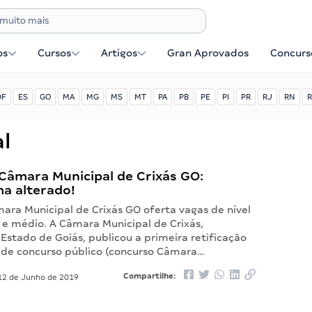
os
Cursos
Artigos
Gran Aprovados
Concurse
DF
ES
GO
MA
MG
MS
MT
PA
PB
PE
PI
PR
RJ
RN
R
l
Câmara Municipal de Crixás GO:
a alterado!
ara Municipal de Crixás GO oferta vagas de nível
e médio. A Câmara Municipal de Crixás,
 Estado de Goiás, publicou a primeira retificação
l de concurso público (concurso Câmara…
Compartilhe:
2 de Junho de 2019