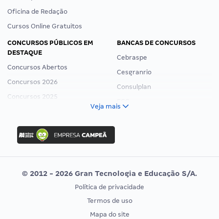
Oficina de Redação
Cursos Online Gratuitos
CONCURSOS PÚBLICOS EM
BANCAS DE CONCURSOS
DESTAQUE
Cebraspe
Concursos Abertos
Cesgranrio
Concursos 2026
Consulplan
Concursos 2025
FCC
Veja mais
Concurso Nacional Unificado
FGV
Concurso Ibama
Idecan
Concurso MPU
Selecon
Editais publicados
Uniase
© 2012 - 2026 Gran Tecnologia e Educação S/A.
Vunesp
Política de privacidade
CONCURSOS POR PROFISSÃO
EXAME DE ORDEM
Termos de uso
Concursos Administrativos
OAB
Mapa do site