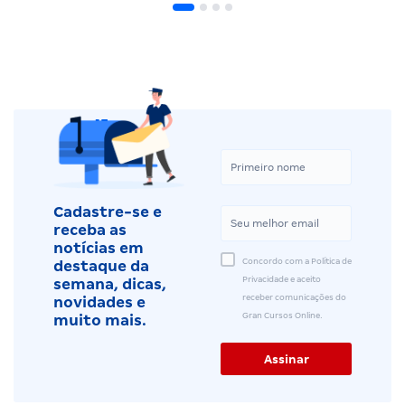
Cadastre-se e
receba as
notícias em
Concordo com a Política de
destaque da
Privacidade e aceito
semana, dicas,
receber comunicações do
novidades e
Gran Cursos Online.
muito mais.