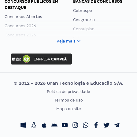
CONCURSOS PÚBLICOS EM
BANCAS DE CONCURSOS
DESTAQUE
Cebraspe
Concursos Abertos
Cesgranrio
Concursos 2026
Consulplan
Concursos 2025
FCC
Veja mais
Concurso Nacional Unificado
FGV
Concurso Ibama
Idecan
Concurso MPU
Selecon
Editais publicados
Uniase
© 2012 - 2026 Gran Tecnologia e Educação S/A.
Vunesp
Política de privacidade
CONCURSOS POR PROFISSÃO
EXAME DE ORDEM
Termos de uso
Concursos Administrativos
OAB
Mapa do site
Concursos Educação
Prova OAB
Concursos Fiscais
Calendário OAB
Concursos Jurídicos
Questões OAB