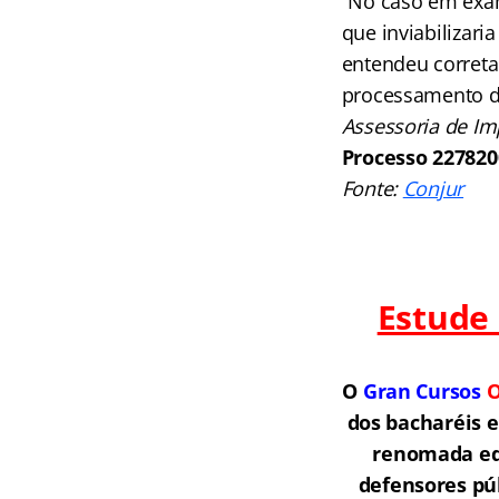
“No caso em exame
que inviabilizari
entendeu correta
processamento d
Assessoria de Im
Processo 227820
Fonte:
Conjur
Estude
O
Gran Cursos
O
dos bacharéis 
renomada equ
defensores púb