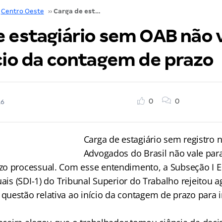
Centro Oeste
››
Carga de estagiário sem OAB não vale para início da contagem de prazo
e estagiário sem OAB não 
ício da contagem de prazo
0
0
16
Carga de estagiário sem registro
Advogados do Brasil não vale para
o processual. Com esse entendimento, a Subseção I E
uais (SDI-1) do Tribunal Superior do Trabalho rejeitou 
uestão relativa ao início da contagem de prazo para 