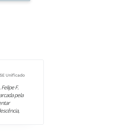
Diana M.
SE Unificado
Concurso SEPLAG CE
 Felipe F.
“Natural de Juazeiro do Norte (CE),
arcada pela
M. encontrou nos estudos o cami
entar
para construir uma nova fase da vi
lescência,
profissional. Após…”