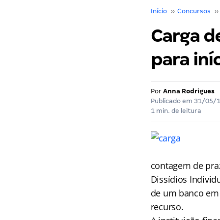
Início
››
Concursos
››
Carga d
para in
Por
Anna Rodrigues
Publicado em
31/05/
1 min. de leitura
contagem de praz
Dissídios Individ
de um banco em q
recurso.