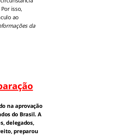
 circunstância
 Por isso,
áculo ao
nformações da
paração
do na aprovação
os do Brasil.
A
s, delegados,
reito, preparou