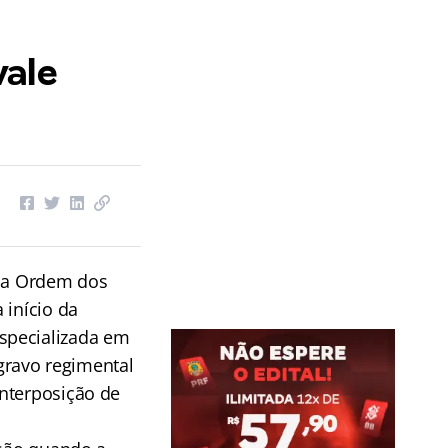
vale
 na Ordem dos
 início da
specializada em
agravo regimental
interposição de