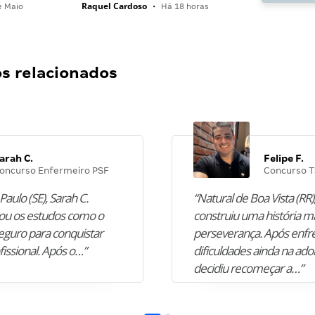
Raquel Cardoso
e Maio
•
Há 18 horas
 relacionados
arah C.
Felipe F.
oncurso Enfermeiro PSF
Concurso T
Paulo (SE), Sarah C.
“Natural de Boa Vista (RR),
u os estudos como o
construiu uma história m
guro para conquistar
perseverança. Após enfr
fissional. Após o…”
dificuldades ainda na ado
decidiu recomeçar a…”