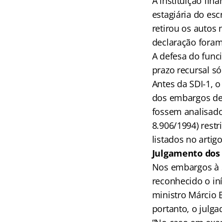
A instituição fi
estagiária do esc
retirou os autos
declaração foram
A defesa do funci
prazo recursal só
Antes da SDI-1, 
dos embargos de 
fossem analisado
8.906/1994) restr
listados no artig
Julgamento dos
Nos embargos à 
reconhecido o iní
ministro Márcio E
portanto, o julga