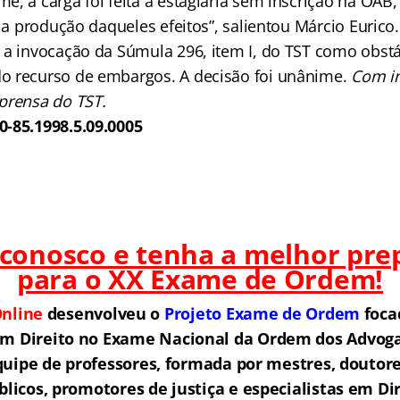
, a carga foi feita a estagiária sem inscrição na OAB,
a a produção daqueles efeitos”, salientou Márcio Eurico.
 a invocação da Súmula 296, item I, do TST como obst
o recurso de embargos. A decisão foi unânime.
Com i
prensa do TST.
0-85.1998.5.09.0005
 conosco e tenha a melhor pre
para o
XX Exame de Ordem!
nline
desenvolveu o
Projeto Exame de Ordem
f
o
ca
em Direito no Exame Nacional da Ordem dos Advogad
ipe de professores, formada por mestres, doutore
licos, promotores de justiça e especialistas em Di