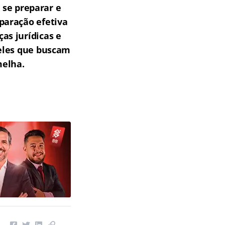
 se preparar e
paração efetiva
as jurídicas e
ueles que buscam
melha.