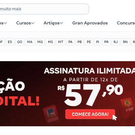
os
Cursos
Artigos
Gran Aprovados
Concurse
DF
ES
GO
MA
MG
MS
MT
PA
PB
PE
PI
PR
RJ
RN
R