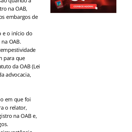
isão quando a
stro na OAB,
e os embargos de
 e o início do
o na OAB.
 tempestividade
m para que
atuto da OAB (Lei
 da advocacia,
o em que foi
a o relator,
gistro na OAB e,
gos.