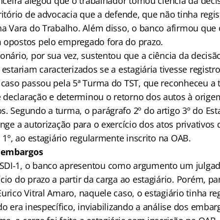
nanceira alegou que o trabalhador tomou ciência da dec
ritório de advocacia que a defende, que não tinha regi
 na Vara do Trabalho. Além disso, o banco afirmou qu
 opostos pelo empregado fora do prazo.
onário, por sua vez, sustentou que a ciência da decisão
 estariam caracterizados se a estagiária tivesse registr
o caso passou pela 5ª Turma do TST, que reconheceu a
declaração e determinou o retorno dos autos à orige
s. Segundo a turma, o parágrafo 2º do artigo 3º do Est
inge a autorização para o exercício dos atos privativos
o 1º, ao estagiário regularmente inscrito na OAB.
 embargos
SDI-1, o banco apresentou como argumento um julgad
cio do prazo a partir da carga ao estagiário. Porém, par
urico Vitral Amaro, naquele caso, o estagiário tinha re
do era inespecífico, inviabilizando a análise dos embar