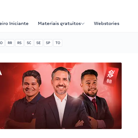
iro Iniciante
Materiais gratuitos
Webstories
O
RR
RS
SC
SE
SP
TO