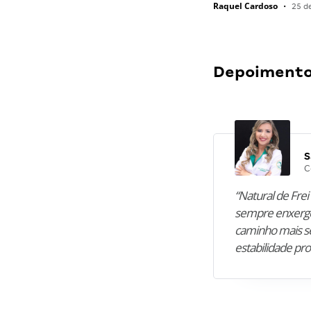
Raquel Cardoso
•
25 d
Depoimentos
S
C
“Natural de Frei 
sempre enxergo
caminho mais se
estabilidade pro