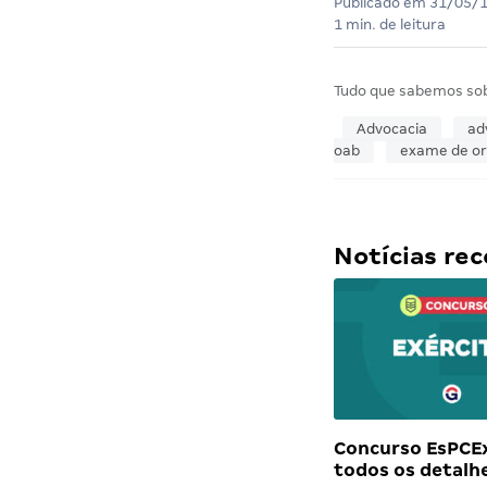
Publicado em
31/05/
1 min. de leitura
Tudo que sabemos so
Advocacia
ad
oab
exame de o
Notícias r
Concurso EsPCEx
todos os detalh