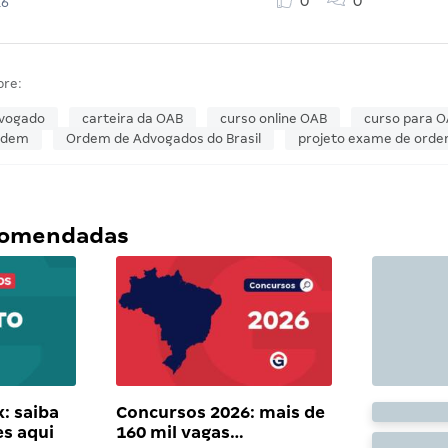
0
0
16
bre:
vogado
carteira da OAB
curso online OAB
curso para 
rdem
Ordem de Advogados do Brasil
projeto exame de ord
ecomendadas
: saiba
Concursos 2026: mais de
es aqui
160 mil vagas…