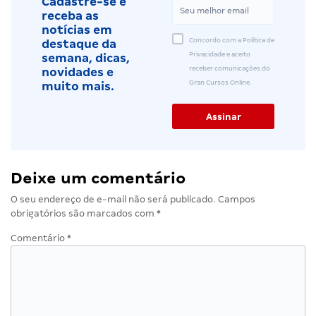
Cadastre-se e
receba as
notícias em
Concordo com a Política de
destaque da
Privacidade e aceito
semana, dicas,
receber comunicações do
novidades e
Gran Cursos Online.
muito mais.
Deixe um comentário
O seu endereço de e-mail não será publicado.
Campos
obrigatórios são marcados com
*
Comentário
*