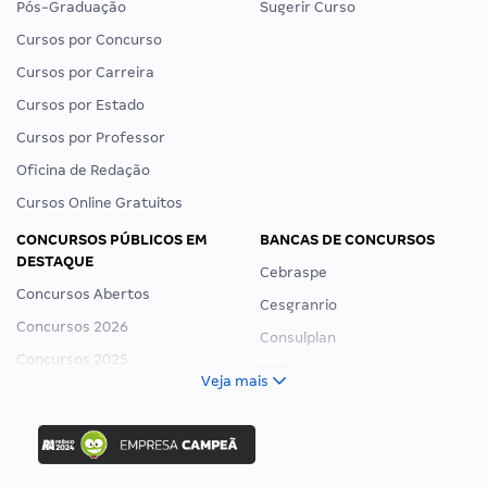
Pós-Graduação
Sugerir Curso
Cursos por Concurso
Cursos por Carreira
Cursos por Estado
Cursos por Professor
Oficina de Redação
Cursos Online Gratuitos
CONCURSOS PÚBLICOS EM
BANCAS DE CONCURSOS
DESTAQUE
Cebraspe
Concursos Abertos
Cesgranrio
Concursos 2026
Consulplan
Concursos 2025
FCC
Veja mais
Concurso Nacional Unificado
FGV
Concurso Ibama
Idecan
Concurso MPU
Selecon