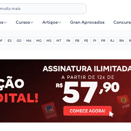
os
Cursos
Artigos
Gran Aprovados
Concurse
DF
ES
GO
MA
MG
MS
MT
PA
PB
PE
PI
PR
RJ
RN
R