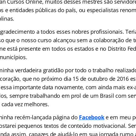
ran Cursos Online, muitos desses mestres são servidor
s e entidades públicas do país, ou especialistas ren
linas.
gradecimento a todos esses nobres profissionais. Teri
so que o nosso curso alcançou sem a colaboração de t
ne está presente em todos os estados e no Distrito Fe
municípios.
minha verdadeira gratidão por todo o trabalho realizad
 coração, que no próximo dia 15 de outubro de 2016 e
essa importante data novamente, com ainda mais ex-
dos, sempre trabalhando em prol de um Brasil com ser
s cada vez melhores.
minha recém-lançada página do
Facebook
e em meu pe
postarei pequenos textos de conteúdo motivacional. Se
ainda assim, capazes de ajudá-lo em sua jornada rumo 