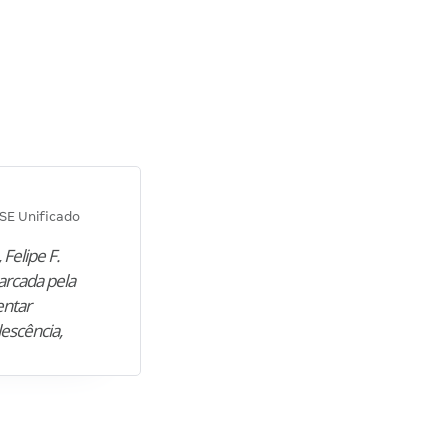
Diana M.
SE Unificado
Concurso SEPLAG CE
 Felipe F.
“Natural de Juazeiro do Norte (CE),
arcada pela
M. encontrou nos estudos o cami
entar
para construir uma nova fase da vi
lescência,
profissional. Após…”