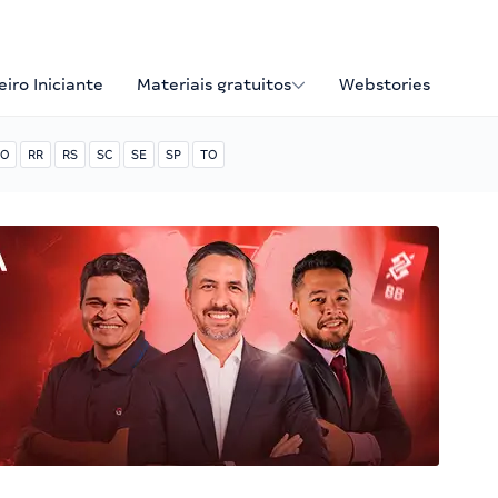
iro Iniciante
Materiais gratuitos
Webstories
O
RR
RS
SC
SE
SP
TO