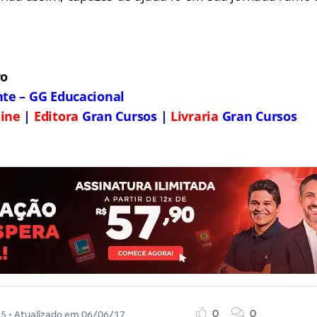
ro
nte – GG Educacional
ine
|
Editora
Gran Cursos |
Livraria
Gran Cursos
0
0
15
• Atualizado em
06/06/17