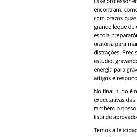
Esse professor e
encontram, como,
com prazos quas
grande leque de
escola preparatór
oratória para ma
distrações. Prec
estúdio, gravand
energia para gra
artigos e respond
No final, tudo é
expectativas das
também o nosso 
lista de aprovado
Temos a felicida