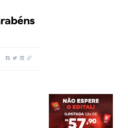
arabéns