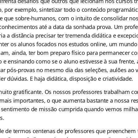
nfrenta desafios que outros que lecionam nos cursos t
 por exemplo, sintetizar todo o conteúdo programátic
e que sobre-humanos, com o intuito de consolidar no
 conhecimentos até a data da sonhada prova. Um prof
ia a distância precisar ter tremenda didática e excepc
nter os alunos focados nos estudos online, um mundo 
isam, ainda, ter bom preparo físico para permanecer 
o e ensinando como se o aluno estivesse à sua frente, 
var pós-provas no mesmo dia das seleções, aulões ao v
er dúvidas. E haja didática, disposição e criatividade.
 muito gratificante. Os nossos professores trabalham 
 mais importantes, o que aumenta bastante a nossa re
sentimento de missão cumprida quando vemos milhar
s.
de de termos centenas de professores que preenchem 