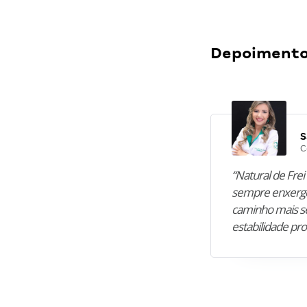
Depoimentos
S
C
“Natural de Frei 
sempre enxergo
caminho mais se
estabilidade pro