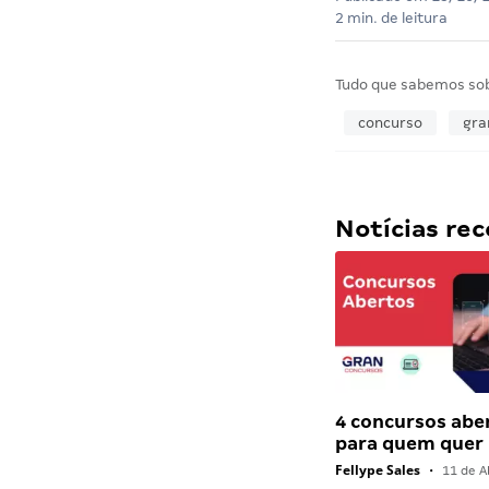
2 min. de leitura
Tudo que sabemos so
concurso
gra
Notícias r
4 concursos abe
para quem quer
Fellype Sales
•
11 de Ab