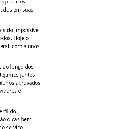
es públicos
omados em suas
a sido impossível
odos. Hoje o
deral, com alunos
o ao longo dos
stejamos juntos
alunos aprovados
vidores e
rfil do
rão dicas bem
ao serviço