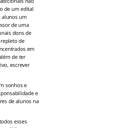
radicionais não
o de um edital
s alunos um
essor de uma
ionais dons de
repleto de
concentrados em
além de ter
ivo, escrever
com sonhos e
sponsabilidade e
es de alunos na
todos esses