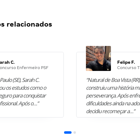
 relacionados
arah C.
Felipe F.
oncurso Enfermeiro PSF
Concurso T
Paulo (SE), Sarah C.
“Natural de Boa Vista (RR),
u os estudos como o
construiu uma história m
guro para conquistar
perseverança. Após enfr
fissional. Após o…”
dificuldades ainda na ado
decidiu recomeçar a…”