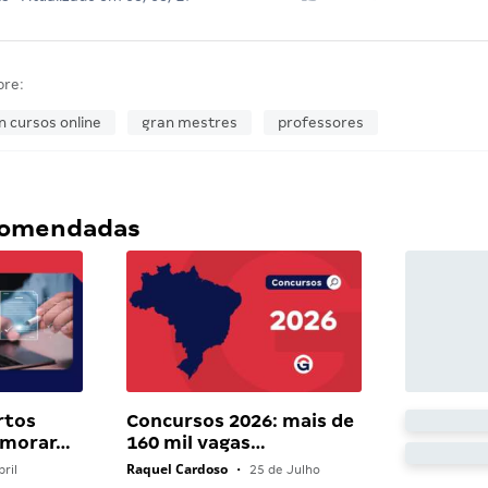
bre:
n cursos online
gran mestres
professores
ecomendadas
rtos
Concursos 2026: mais de
 morar…
160 mil vagas…
Raquel Cardoso
ril
•
25 de Julho