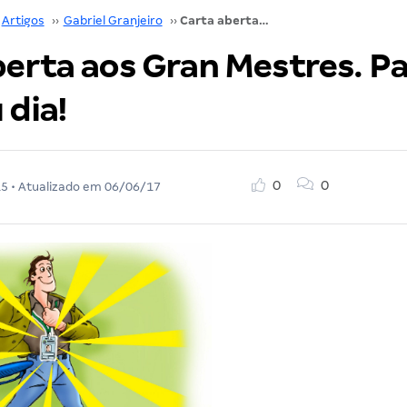
Artigos
››
Gabriel Granjeiro
››
Carta aberta aos Gran Mestres. Parabéns pelo seu dia!
berta aos Gran Mestres. P
 dia!
0
0
15
• Atualizado em
06/06/17