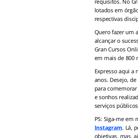
requisitos. No G
lotados em órgão
respectivas discip
Quero fazer um a
alcançar o suces
Gran Cursos Onli
em mais de 800 
Expresso aqui a 
anos. Desejo, de
para comemorar 
e sonhos realiza
serviços público
PS: Siga-me em 
Instagram
. Lá, 
objetivas, mas, 