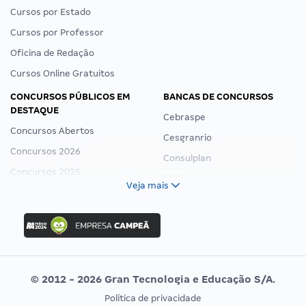
Cursos por Estado
Cursos por Professor
Oficina de Redação
Cursos Online Gratuitos
CONCURSOS PÚBLICOS EM
BANCAS DE CONCURSOS
DESTAQUE
Cebraspe
Concursos Abertos
Cesgranrio
Concursos 2026
Consulplan
Concursos 2025
FCC
Veja mais
Concurso Nacional Unificado
FGV
Concurso Ibama
Idecan
Concurso MPU
Selecon
Editais publicados
Uniase
© 2012 - 2026 Gran Tecnologia e Educação S/A.
Vunesp
Política de privacidade
CONCURSOS POR PROFISSÃO
EXAME DE ORDEM