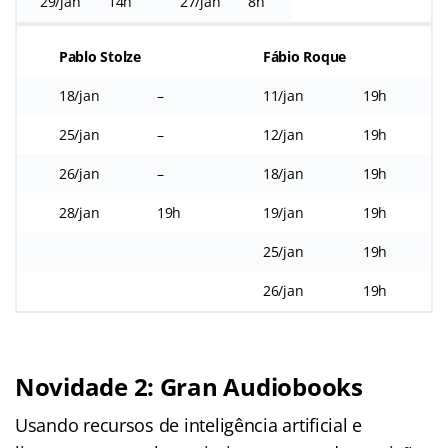
29/jan
14h
27/jan
8h
Pablo Stolze
Fábio Roque
18/jan
–
11/jan
19h
25/jan
–
12/jan
19h
26/jan
–
18/jan
19h
28/jan
19h
19/jan
19h
25/jan
19h
26/jan
19h
Novidade 2: Gran Audiobooks
Usando recursos de inteligência artificial e