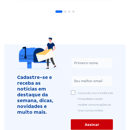
Cadastre-se e
receba as
notícias em
Concordo com a Política de
destaque da
Privacidade e aceito
semana, dicas,
receber comunicações do
novidades e
Gran Cursos Online.
muito mais.