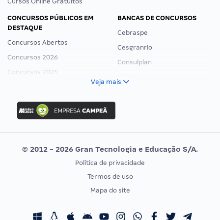
Cursos Online Gratuitos
CONCURSOS PÚBLICOS EM
BANCAS DE CONCURSOS
DESTAQUE
Cebraspe
Concursos Abertos
Cesgranrio
Concursos 2026
Consulplan
Concursos 2025
FCC
Veja mais
Concurso Nacional Unificado
FGV
Concurso Ibama
Idecan
Concurso MPU
Selecon
Editais publicados
Uniase
© 2012 - 2026 Gran Tecnologia e Educação S/A.
Vunesp
Política de privacidade
CONCURSOS POR PROFISSÃO
EXAME DE ORDEM
Termos de uso
Concursos Administrativos
OAB
Mapa do site
Concursos Educação
Prova OAB
Concursos Fiscais
Calendário OAB