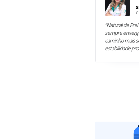
S
C
“Natural de Frei 
sempre enxergo
caminho mais se
estabilidade pro