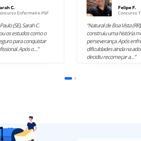
arah C.
Felipe F.
oncurso Enfermeiro PSF
Concurso T
Paulo (SE), Sarah C.
“Natural de Boa Vista (RR),
u os estudos como o
construiu uma história m
guro para conquistar
perseverança. Após enfr
fissional. Após o…”
dificuldades ainda na ado
decidiu recomeçar a…”