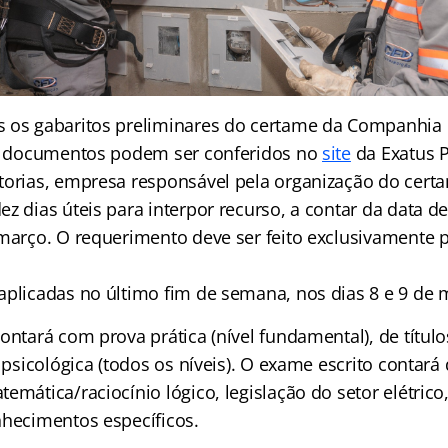
 os gabaritos preliminares do certame da Companhia 
Os documentos podem ser conferidos no
site
da Exatus 
torias, empresa responsável pela organização do cert
z dias úteis para interpor recurso, a contar da data d
 março. O requerimento deve ser feito exclusivamente p
aplicadas no último fim de semana, nos dias 8 e 9 de 
ontará com prova prática (nível fundamental), de títulos
e psicológica (todos os níveis). O exame escrito contará 
emática/raciocínio lógico, legislação do setor elétrico
nhecimentos específicos.