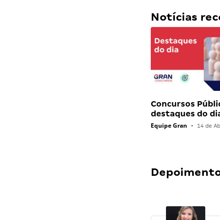
Notícias r
Concursos Públi
destaques do di
Equipe Gran
•
14 de Ab
Depoimentos