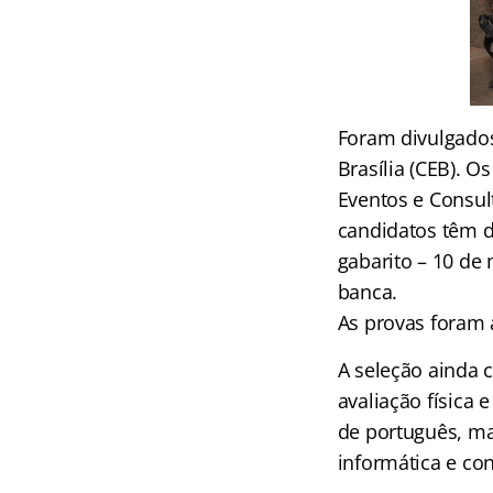
Foram divulgados
Brasília (CEB). 
Eventos e Consul
candidatos têm de
gabarito – 10 de
banca.
As provas foram 
A seleção ainda c
avaliação física 
de português, mat
informática e co