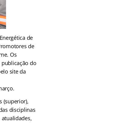
Energética de
Promotores de
ame. Os
e publicação do
elo site da
março.
 (superior),
das disciplinas
, atualidades,