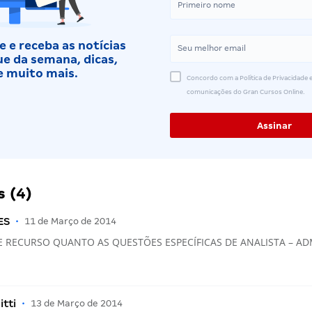
 e receba as notícias
e da semana, dicas,
e muito mais.
Concordo com a Política de Privacidade e
comunicações do Gran Cursos Online.
 (4)
ES
•
11 de Março de 2014
DE RECURSO QUANTO AS QUESTÕES ESPECÍFICAS DE ANALISTA – A
itti
•
13 de Março de 2014