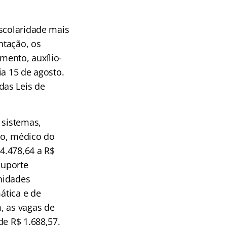
escolaridade mais
ntação, os
mento, auxílio-
ia 15 de agosto.
das Leis de
 sistemas,
iro, médico do
 4.478,64 a R$
suporte
unidades
ática e de
, as vagas de
de R$ 1.688,57.