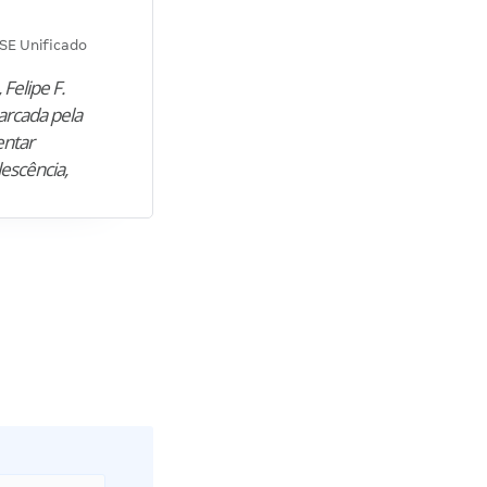
Diana M.
SE Unificado
Concurso SEPLAG CE
 Felipe F.
“Natural de Juazeiro do Norte (CE),
arcada pela
M. encontrou nos estudos o cami
entar
para construir uma nova fase da vi
lescência,
profissional. Após…”