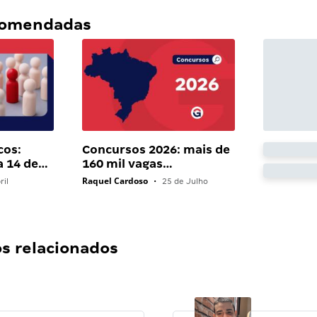
ecomendadas
cos:
Concursos 2026: mais de
a 14 de…
160 mil vagas…
Raquel Cardoso
ril
•
25 de Julho
 relacionados