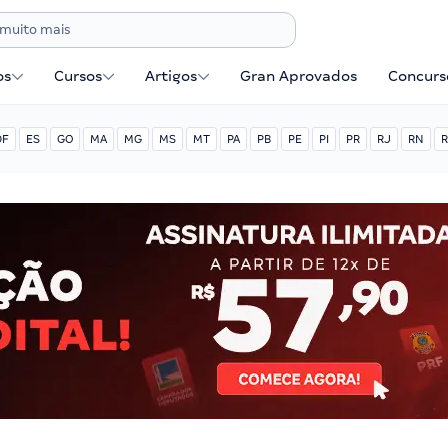
os
Cursos
Artigos
Gran Aprovados
Concurse
DF
ES
GO
MA
MG
MS
MT
PA
PB
PE
PI
PR
RJ
RN
R