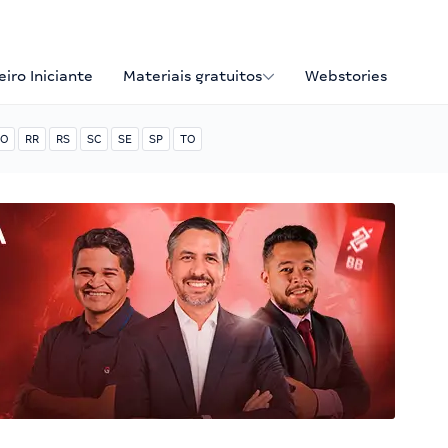
iro Iniciante
Materiais gratuitos
Webstories
O
RR
RS
SC
SE
SP
TO