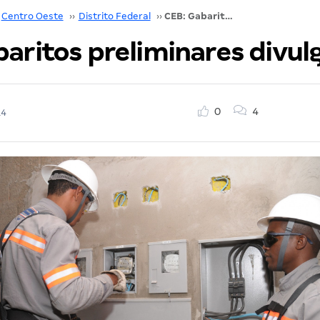
Centro Oeste
››
Distrito Federal
››
CEB: Gabaritos preliminares divulgados
baritos preliminares divul
0
4
14