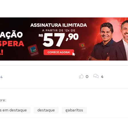
0
4
14
bre:
s em destaque
destaque
gabaritos