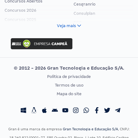
Concursos Abertos
Cesgranrio
Concursos 2026
Consulplan
Concursos 2025
FCC
Veja mais
Concurso Nacional Unificado
FGV
Concurso Ibama
Idecan
Concurso MPU
Selecon
Editais publicados
Uniase
© 2012 - 2026 Gran Tecnologia e Educação S/A.
Vunesp
Política de privacidade
CONCURSOS POR PROFISSÃO
EXAME DE ORDEM
Termos de uso
Concursos Administrativos
OAB
Mapa do site
Concursos Educação
Prova OAB
Concursos Fiscais
Calendário OAB
Concursos Jurídicos
Questões OAB
Concursos Militares
Recursos OAB
Gran é uma marca da empresa
Gran Tecnologia e Educação S/A
, CNPJ:
Concursos Policiais
Exame de Ordem
18.260.822/0001-77, SBS Quadra 02, Bloco J, Lote 10, Edifício Carlton