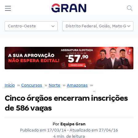
Início
››
Concursos
››
Norte
››
Amazonas
››
SEFAZ AM
››
Cinco órgãos encerram inscrições
de 586 vagas
Por
Equipe Gran
Publicado em
17/03/14
• Atualizado em
27/04/16
4 min. de leitura