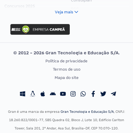
Consulplan
Concursos 2025
FCC
Veja mais
Concurso Nacional Unificado
FGV
Concurso Ibama
Idecan
Concurso MPU
Selecon
Editais publicados
Uniase
© 2012 - 2026 Gran Tecnologia e Educação S/A.
Vunesp
Política de privacidade
CONCURSOS POR PROFISSÃO
EXAME DE ORDEM
Termos de uso
Concursos Administrativos
OAB
Mapa do site
Concursos Educação
Prova OAB
Concursos Fiscais
Calendário OAB
Concursos Jurídicos
Questões OAB
Concursos Militares
Recursos OAB
Gran é uma marca da empresa
Gran Tecnologia e Educação S/A
, CNPJ:
Concursos Policiais
Exame de Ordem
18.260.822/0001-77, SBS Quadra 02, Bloco J, Lote 10, Edifício Carlton
Concursos Saúde
Tower, Sala 201, 2º Andar, Asa Sul, Brasília-DF, CEP 70.070-120.