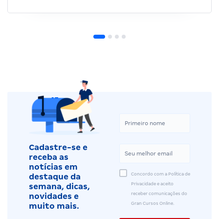
Cadastre-se e
receba as
notícias em
Concordo com a Política de
destaque da
Privacidade e aceito
semana, dicas,
receber comunicações do
novidades e
Gran Cursos Online.
muito mais.