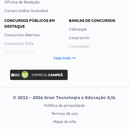
Oficina de Redação
Cursos Online Gratuitos
CONCURSOS PÚBLICOS EM
BANCAS DE CONCURSOS
DESTAQUE
Cebraspe
Concursos Abertos
Cesgranrio
Concursos 2026
Consulplan
Concursos 2025
FCC
Veja mais
Concurso Nacional Unificado
FGV
Concurso Ibama
Idecan
Concurso MPU
Selecon
Editais publicados
Uniase
© 2012 - 2026 Gran Tecnologia e Educação S/A.
Vunesp
Política de privacidade
CONCURSOS POR PROFISSÃO
EXAME DE ORDEM
Termos de uso
Concursos Administrativos
OAB
Mapa do site
Concursos Educação
Prova OAB