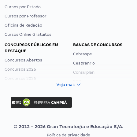
Cursos por Estado
Cursos por Professor
Oficina de Redação
Cursos Online Gratuitos
CONCURSOS PÚBLICOS EM
BANCAS DE CONCURSOS
DESTAQUE
Cebraspe
Concursos Abertos
Cesgranrio
Concursos 2026
Consulplan
Concursos 2025
FCC
Veja mais
Concurso Nacional Unificado
FGV
Concurso Ibama
Idecan
Concurso MPU
Selecon
Editais publicados
Uniase
© 2012 - 2026 Gran Tecnologia e Educação S/A.
Vunesp
Política de privacidade