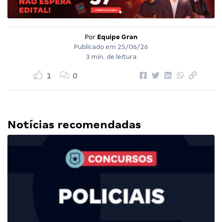
Por
Equipe Gran
Publicado em
25/06/26
3 min. de leitura
1
0
Notícias recomendadas