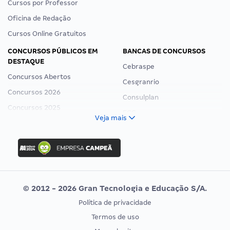
Cursos por Professor
Oficina de Redação
Cursos Online Gratuitos
CONCURSOS PÚBLICOS EM
BANCAS DE CONCURSOS
DESTAQUE
Cebraspe
Concursos Abertos
Cesgranrio
Concursos 2026
Consulplan
Concursos 2025
FCC
Veja mais
Concurso Nacional Unificado
FGV
Concurso Ibama
Idecan
Concurso MPU
Selecon
Editais publicados
Uniase
© 2012 - 2026 Gran Tecnologia e Educação S/A.
Vunesp
Política de privacidade
CONCURSOS POR PROFISSÃO
EXAME DE ORDEM
Termos de uso
Concursos Administrativos
OAB